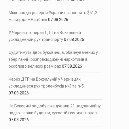
і сили ППО перехопили…
Міжнародні резерви України становлять $51,2
мільярда – Нацбанк
07.08.2026
ви України у липні…
У Чернівцях через ДТП на Вокзальній
улиці Вокзальній,…
ускладнений рух транспорту
07.08.2026
Судитимуть двох буковинців, обвинувачених у
зберіганні і розповсюдженні наркотиків в
особливо великих розмірах
07.08.2026
Через ДТП на Вокзальній у Чернівцях
ускладнився рух тролейбусів №3 та №5
07.08.2026
На Буковині за добу ліквідували 21 надзвичайну
подію: горіли будинки, сухостій і сонячні панелі
07.08.2026