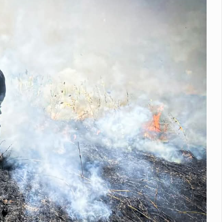
перехопила лише 29 зі 195 балістичних ракет – МОУ
У липн
їни становлять $51,2 мільярда - Нацбанк
Міжнародні резер
а Вокзальній ускладнений рух транспорту
У Чернівцях на в