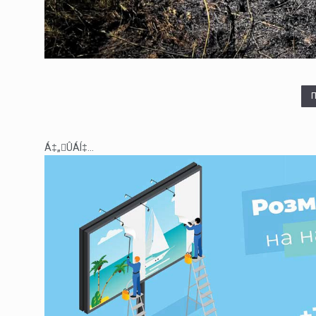
Á‡„ÛÁÍ‡...