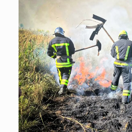
Українська ППО у липні 
07.08.2026 | 16:37
Міжнародні резерви Укра
07.08.2026 | 16:37
У Чернівцях через ДТП н
07.08.2026 | 16:37