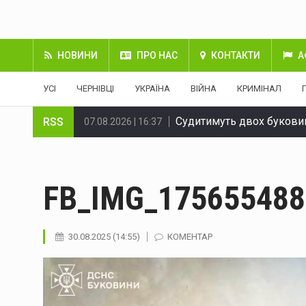
НОВИНИ
ПРО НАС
КОНТАКТИ
А
УСІ
ЧЕРНІВЦІ
УКРАЇНА
ВІЙНА
КРИМІНАЛ
Судитимуть двох буковин
RSS
07.08.2026 | 16:37
Через ДТП на Вокзальній
07.08.2026 | 16:37
На Буковині за добу лікв
07.08.2026 | 16:37
FB_IMG_175655488
На Буковині затримали чо
07.08.2026 | 16:37
30.08.2025 (14:55)
КОМЕНТАР
В Україні змінюють прави
07.08.2026 | 16:37
Енергоатом відремонтува
07.08.2026 | 16:37
Український гросмейстер
07.08.2026 | 16:37