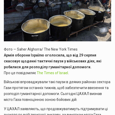
Фото — Saher Alghorra/ The New York Times
Армія оборони Ізраїлю оголосила, що від 29 серпня
скасовує щоденні тактичні паузи у військових діях, які
робилися для розподілу гуманітарної допомоги.
Про це повідомляє
The Times of Israel
.
Військові впроваджували такі паузи в деяких районах сектора
Гази протягом останніх тижнів, щоб забезпечити ввезення та
розподіл гуманітарної допомоги. Сьогодні ЦАХАЛ визнав
місто Газа повноцінною зоною бойових дій.
У ЦАХАЛ заявляють, що продовжуватимуть підтримувати ці
зусилля по всій території анклаву, за винятком міста Газа,