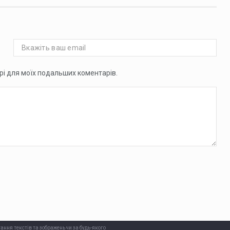
ері для моїх подальших коментарів.
ання текстів та зображень чи за будь-якого