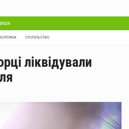
ФІША
ПОЛІТИКА
СУСПІЛЬСТВО
орці ліквідували
іля