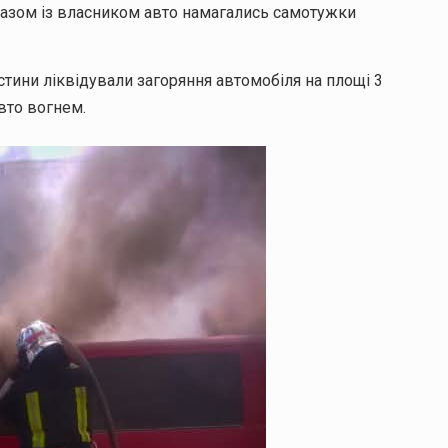
азом із власником авто намагались самотужки
ини ліквідували загоряння автомобіля на площі 3
вто вогнем.