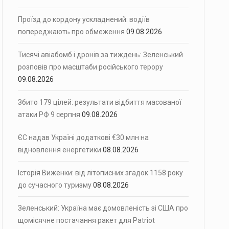
Проїзд до кордону ускладнений: водіїв
попереджають про обмеження
09.08.2026
Тисячі авіабомб і дронів за тиждень: Зеленський
розповів про масштаби російського терору
09.08.2026
Збито 179 цілей: результати відбиття масованої
атаки РФ 9 серпня
09.08.2026
ЄС надав Україні додаткові €30 млн на
відновлення енергетики
08.08.2026
Історія Виженки: від літописних згадок 1158 року
до сучасного туризму
08.08.2026
Зеленський: Україна має домовленість зі США про
щомісячне постачання ракет для Patriot