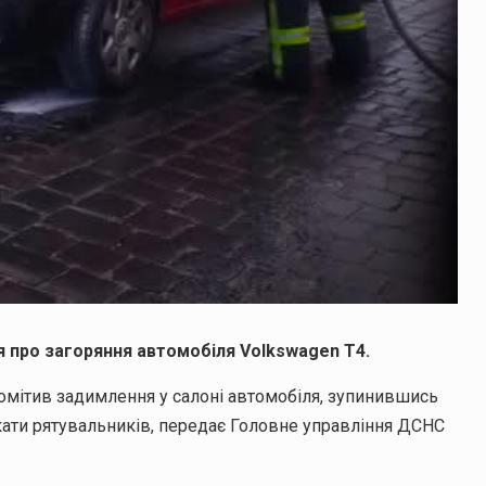
я про загоряння автомобіля Volkswagen T4.
 помітив задимлення у салоні автомобіля, зупинившись
икати рятувальників, передає Головне управління ДСНС