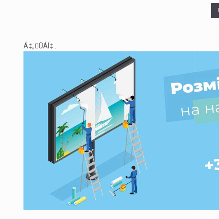
Á‡„ÛÁÍ‡...