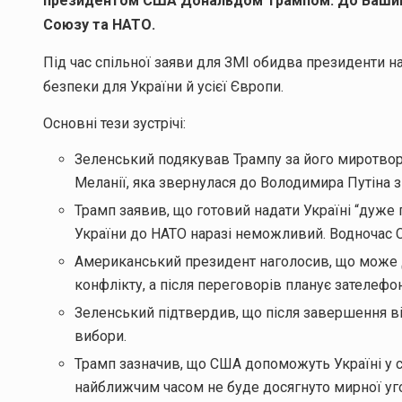
президентом США Дональдом Трампом. До Вашинг
Союзу та НАТО.
Під час спільної заяви для ЗМІ обидва президенти н
безпеки для України й усієї Європи.
Основні тези зустрічі:
Зеленський подякував Трампу за його миротвор
Меланії, яка звернулася до Володимира Путіна з 
Трамп заявив, що готовий надати Україні “дуже г
України до НАТО наразі неможливий. Водночас С
Американський президент наголосив, що може 
конфлікту, а після переговорів планує зателефо
Зеленський підтвердив, що після завершення ві
вибори.
Трамп зазначив, що США допоможуть Україні у сф
найближчим часом не буде досягнуто мирної уг