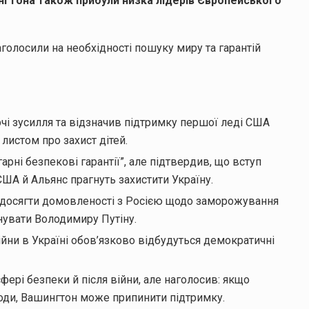
тона також прибули низка лідерів Європейського
аголосили на необхідності пошуку миру та гарантій
чі зусилля та відзначив підтримку першої леді США
листом про захист дітей.
арні безпекові гарантії”, але підтвердив, що вступ
ША й Альянс прагнуть захистити Україну.
досягти домовленості з Росією щодо заморожування
нувати Володимиру Путіну.
йни в Україні обов’язково відбудуться демократичні
ері безпеки й після війни, але наголосив: якщо
оди, Вашингтон може припинити підтримку.