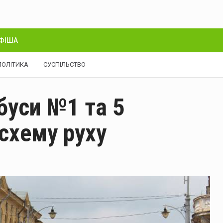
ФІША
ПОЛІТИКА
СУСПІЛЬСТВО
буси №1 та 5
схему руху