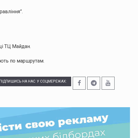
равління”.
ці ТЦ Майдан.
ують по маршрутам.
ПІДПИШИСЬ НА НАС У СОЦМЕРЕЖАХ: