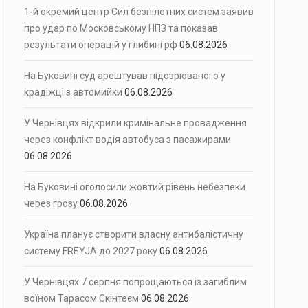
1-й окремий центр Сил безпілотних систем заявив
про удар по Московському НПЗ та показав
результати операцій у глибині рф
06.08.2026
На Буковині суд арештував підозрюваного у
крадіжці з автомийки
06.08.2026
У Чернівцях відкрили кримінальне провадження
через конфлікт водія автобуса з пасажирами
06.08.2026
На Буковині оголосили жовтий рівень небезпеки
через грозу
06.08.2026
Україна планує створити власну антибалістичну
систему FREYJA до 2027 року
06.08.2026
У Чернівцях 7 серпня попрощаються із загиблим
воїном Тарасом Скінтеєм
06.08.2026