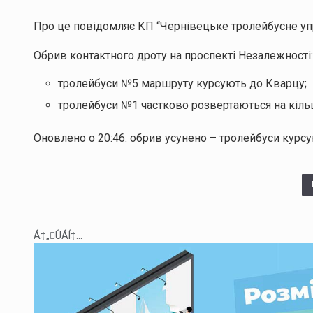
Про це повідомляє КП “Чернівецьке тролейбусне уп
Обрив контактного дроту на проспекті Незалежності:
тролейбуси №5 маршруту курсують до Кварцу;
тролейбуси №1 частково розвертаються на кіль
Оновлено о 20:46: обрив усунено – тролейбуси курс
Á‡„ÛÁÍ‡...