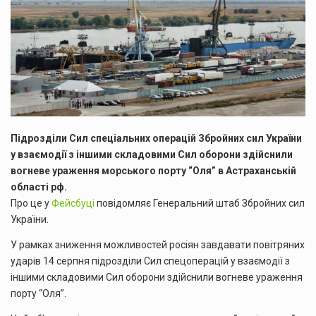
Підрозділи Сил спеціальних операцій Збройних сил України
у взаємодії з іншими складовими Сил оборони здійснили
вогневе ураження морського порту “Оля” в Астраханській
області рф.
Про це у
Фейсбуці
повідомляє Генеральний штаб Збройних сил
України.
У рамках зниження можливостей росіян завдавати повітряних
ударів 14 серпня підрозділи Сил спецоперацій у взаємодії з
іншими складовими Сил оборони здійснили вогневе ураження
порту “Оля”.