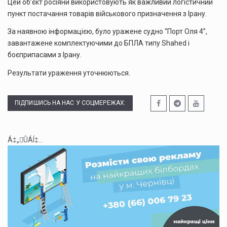
Цей об’єкт росіяни використовують як важливий логістичний
пункт постачання товарів військового призначення з Ірану.
За наявною інформацією, було уражене судно “Порт Оля 4”,
завантажене комплектуючими до БПЛА типу Shahed і
боєприпасами з Ірану.
Результати ураження уточнюються.
ПІДПИШИСЬ НА НАС У СОЦМЕРЕЖАХ:
Á‡„ÛÁÍ‡...