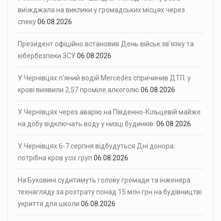
виїжджала на виклики у громадських місцях через
спеку
06.08.2026
Президент офіційно встановив День військ зв’язку та
кібербезпеки ЗСУ
06.08.2026
У Чернівцях п’яний водій Mercedes спричинив ДТП: у
крові виявили 2,57 проміле алкоголю
06.08.2026
У Чернівцях через аварію на Південно-Кільцевій майже
на добу відключать воду у низці будинків
06.08.2026
У Чернівцях 6-7 серпня відбудуться Дні донора:
потрібна кров усіх груп
06.08.2026
На Буковині судитимуть голову громади та інженера
технагляду за розтрату понад 15 млн грн на будівництві
укриття для школи
06.08.2026