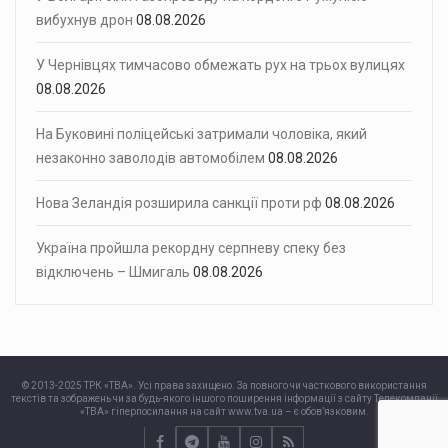
вибухнув дрон
08.08.2026
У Чернівцях тимчасово обмежать рух на трьох вулицях
08.08.2026
На Буковині поліцейські затримали чоловіка, який
незаконно заволодів автомобілем
08.08.2026
Нова Зеландія розширила санкції проти рф
08.08.2026
Україна пройшла рекордну серпневу спеку без
відключень – Шмигаль
08.08.2026
© 2013-2025 ТРК «ТВА». Усі права захищено. За повного чи часткового використання
текстів та зображень чи за будь-якого іншого поширення інформації з сайту Телекомпанії
«ТВА» гіперпосилання на сайт www.tva.ua – є обов’язковим.