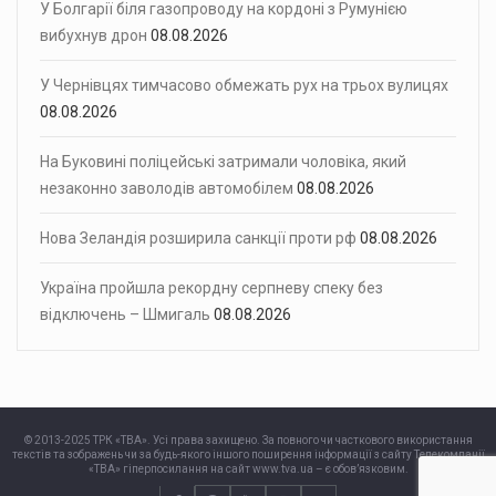
У Болгарії біля газопроводу на кордоні з Румунією
вибухнув дрон
08.08.2026
У Чернівцях тимчасово обмежать рух на трьох вулицях
08.08.2026
На Буковині поліцейські затримали чоловіка, який
незаконно заволодів автомобілем
08.08.2026
Нова Зеландія розширила санкції проти рф
08.08.2026
Україна пройшла рекордну серпневу спеку без
відключень – Шмигаль
08.08.2026
© 2013-2025 ТРК «ТВА». Усі права захищено. За повного чи часткового використання
текстів та зображень чи за будь-якого іншого поширення інформації з сайту Телекомпанії
«ТВА» гіперпосилання на сайт www.tva.ua – є обов’язковим.