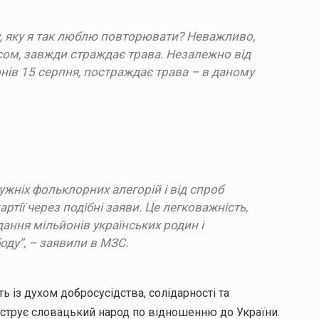
у, яку я так люблю повторювати? Неважливо,
сом, завжди страждає трава. Незалежно від
онів 15 серпня, постраждає трава – в даному
ужніх фольклорних алегорій і від спроб
ртії через подібні заяви. Це легковажність,
дання мільйонів українських родин і
оду”, – заявили в МЗС.
ь із духом добросусідства, солідарності та
нструє словацький народ по відношенню до України.