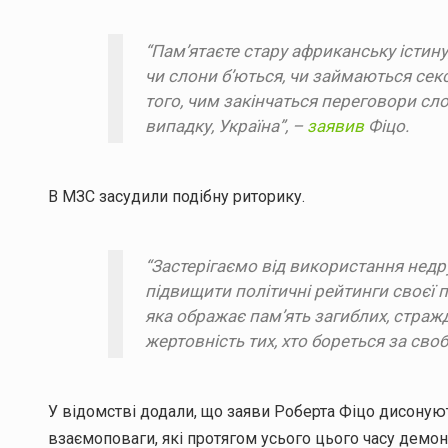
“Пам’ятаєте стару африканську істин
чи слони б’ються, чи займаються сек
того, чим закінчаться переговори сл
випадку, Україна”, –
заявив
Фіцо.
В МЗС засудили подібну риторику.
“Застерігаємо від використання недр
підвищити політичні рейтинги своєї па
яка ображає пам’ять загиблих, страж
жертовність тих, хто бореться за своб
У відомстві додали, що заяви Роберта Фіцо дисонуют
взаємоповаги, які протягом усього цього часу демо