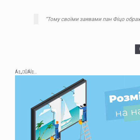
“Тому своїми заявами пан Фіцо ображ
Á‡„ÛÁÍ‡...