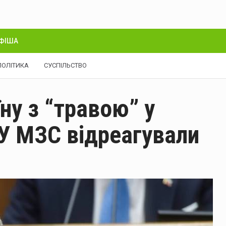
ФІША
ПОЛІТИКА
СУСПІЛЬСТВО
ну з “травою” у
 У МЗС відреагували