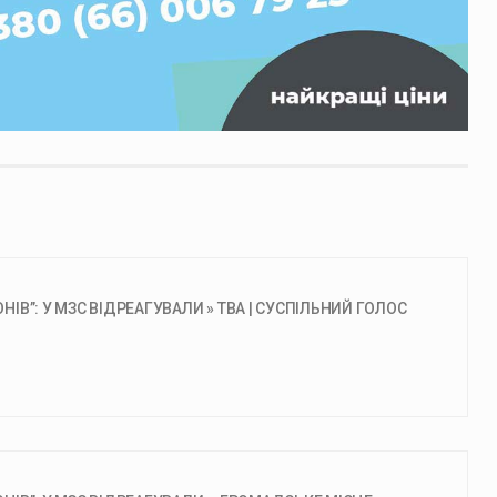
НІВ”: У МЗС ВІДРЕАГУВАЛИ » ТВА | СУСПІЛЬНИЙ ГОЛОС