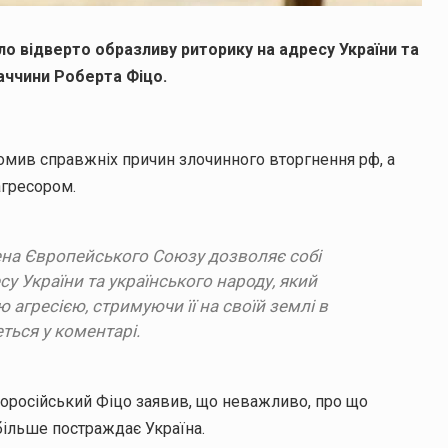
о відверто образливу риторику на адресу України та
ваччини Роберта Фіцо.
ідомив справжніх причин злочинного вторгнення рф, а
агресором.
ена Європейського Союзу дозволяє собі
у України та українського народу, який
 агресією, стримуючи її на своїй землі в
еться у коментарі.
роросійський Фіцо заявив, що неважливо, про що
більше постраждає Україна.