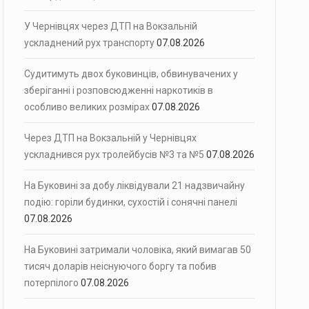
У Чернівцях через ДТП на Вокзальній
ускладнений рух транспорту
07.08.2026
Судитимуть двох буковинців, обвинувачених у
зберіганні і розповсюдженні наркотиків в
особливо великих розмірах
07.08.2026
Через ДТП на Вокзальній у Чернівцях
ускладнився рух тролейбусів №3 та №5
07.08.2026
На Буковині за добу ліквідували 21 надзвичайну
подію: горіли будинки, сухостій і сонячні панелі
07.08.2026
На Буковині затримали чоловіка, який вимагав 50
тисяч доларів неіснуючого боргу та побив
потерпілого
07.08.2026