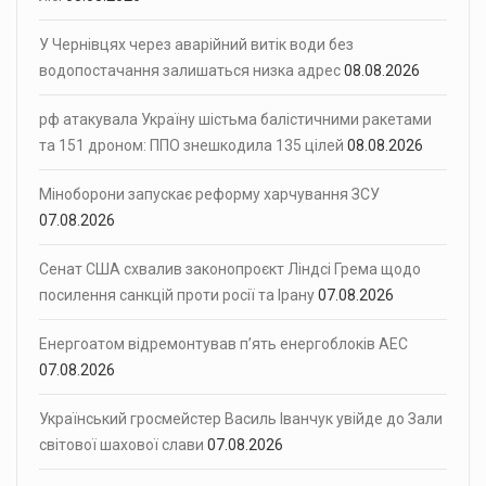
У Чернівцях через аварійний витік води без
водопостачання залишаться низка адрес
08.08.2026
рф атакувала Україну шістьма балістичними ракетами
та 151 дроном: ППО знешкодила 135 цілей
08.08.2026
Міноборони запускає реформу харчування ЗСУ
07.08.2026
Сенат США схвалив законопроєкт Ліндсі Грема щодо
посилення санкцій проти росії та Ірану
07.08.2026
Енергоатом відремонтував п’ять енергоблоків АЕС
07.08.2026
Український гросмейстер Василь Іванчук увійде до Зали
світової шахової слави
07.08.2026