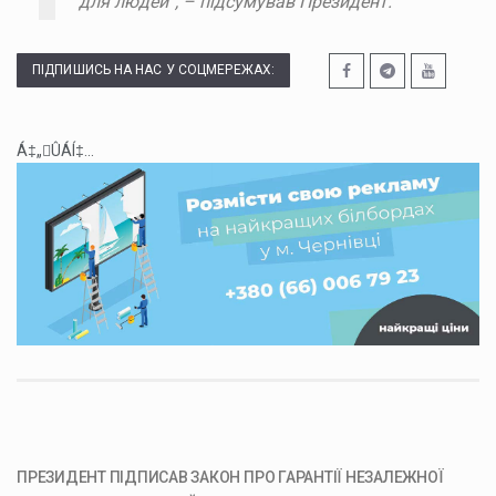
для людей”, – підсумував Президент.
ПІДПИШИСЬ НА НАС У СОЦМЕРЕЖАХ:
Á‡„ÛÁÍ‡...
ПРЕЗИДЕНТ ПІДПИСАВ ЗАКОН ПРО ГАРАНТІЇ НЕЗАЛЕЖНОЇ