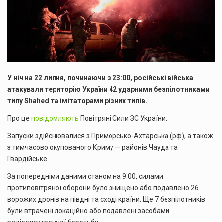
У ніч на 22 липня, починаючи з 23:00, російські війська
атакували територію України 42 ударними безпілотниками
типу Shahed та імітаторами різних типів.
Про це
повідомляють
Повітряні Сили ЗС України.
Запуски здійснювалися з Приморсько-Ахтарська (рф), а також
з тимчасово окупованого Криму — районів Чауда та
Гвардійське.
За попередніми даними станом на 9:00, силами
протиповітряної оборони було знищено або подавлено 26
ворожих дронів на півдні та сході країни. Ще 7 безпілотників
були втрачені локаційно або подавлені засобами
радіоелектронної боротьби.