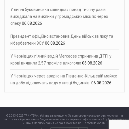
У липні буковинська «швидка» понад тисячу разів
виїжджала на виклики у громадських місцях через
спеку
06.08.2026
Президент офіційно встановив День військ зв’язку та
кібербезпеки ЗСУ
06.08.2026
У Чернівцях п’яний водій Mercedes спричинив ДТП: у
крові виявили 2,57 проміле алкоголю
06.08.2026
У Чернівцях через аварію на Південно-Кільцевій майже
на добу відключать воду у низці будинків
06.08.2026
© 2013-2025 ТРК «ТВА». Усі права захищено. За повного чи часткового використання
текстів та зображень чи за будь-якого іншого поширення інформації з сайту Телекомпанії
«ТВА» гіперпосилання на сайт www.tva.ua – є обов’язковим.