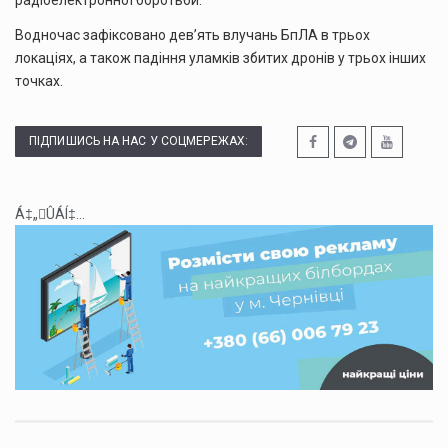
Водночас зафіксовано дев’ять влучань БпЛА в трьох
локаціях, а також падіння уламків збитих дронів у трьох інших
точках.
ПІДПИШИСЬ НА НАС У СОЦМЕРЕЖАХ:
Á‡„ÛÁÍ‡...