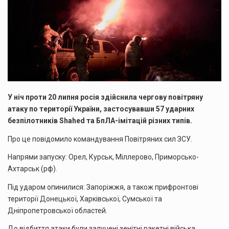
У ніч проти 20 липня росія здійснила чергову повітряну
атаку по території України, застосувавши 57 ударних
безпілотників Shahed та БпЛА-імітацій різних типів.
Про це повідомило командування Повітряних сил ЗСУ.
Напрями запуску: Орел, Курськ, Міллерово, Приморсько-
Ахтарськ (рф).
Під ударом опинилися: Запоріжжя, а також прифронтові
території Донецької, Харківської, Сумської та
Дніпропетровської областей.
До відбиття атаки були залучені зенітні ракетні війська,