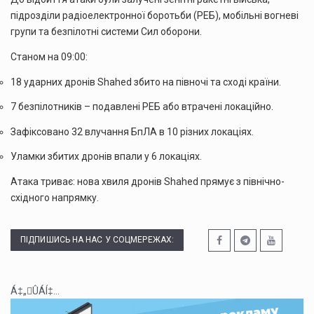
підрозділи радіоелектронної боротьби (РЕБ), мобільні вогневі
групи та безпілотні системи Сил оборони.
Станом на 09:00:
18 ударних дронів Shahed збито на півночі та сході країни.
7 безпілотників – подавлені РЕБ або втрачені локаційно.
Зафіксовано 32 влучання БпЛА в 10 різних локаціях.
Уламки збитих дронів впали у 6 локаціях.
Атака триває: нова хвиля дронів Shahed прямує з північно-
східного напрямку.
ПІДПИШИСЬ НА НАС У СОЦМЕРЕЖАХ:
Á‡„ÛÁÍ‡...