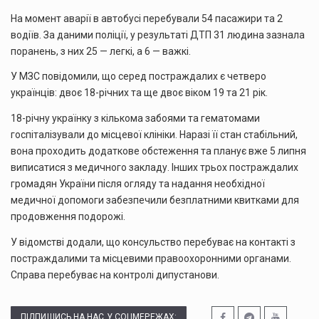
На момент аварії в автобусі перебували 54 пасажири та 2
водіїв. За даними поліції, у результаті ДТП 31 людина зазнала
поранень, з них 25 — легкі, а 6 — важкі.
У МЗС повідомили, що серед постраждалих є четверо
українців: двоє 18-річних та ще двоє віком 19 та 21 рік.
18-річну українку з кількома забоями та гематомами
госпіталізували до місцевої клініки. Наразі її стан стабільний,
вона проходить додаткове обстеження та планує вже 5 липня
виписатися з медичного закладу. Інших трьох постраждалих
громадян України після огляду та надання необхідної
медичної допомоги забезпечили безплатними квитками для
продовження подорожі.
У відомстві додали, що консульство перебуває на контакті з
постраждалими та місцевими правоохоронними органами.
Справа перебуває на контролі дипустанови.
ПІДПИШИСЬ НА НАС У СОЦМЕРЕЖАХ: