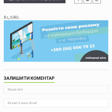
Á‡„ÛÁÍ‡...
ЗАЛИШИТИ КОМЕНТАР