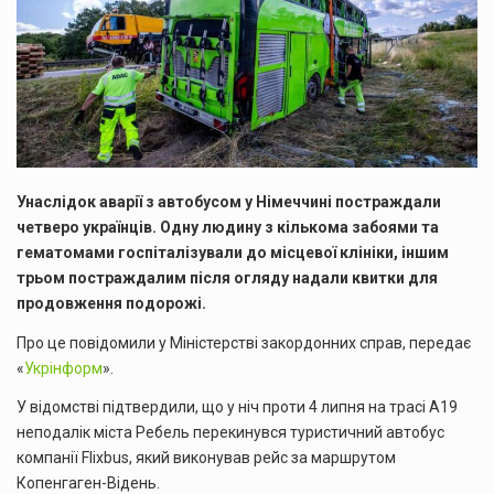
Унаслідок аварії з автобусом у Німеччині постраждали
четверо українців. Одну людину з кількома забоями та
гематомами госпіталізували до місцевої клініки, іншим
трьом постраждалим після огляду надали квитки для
продовження подорожі.
Про це повідомили у Міністерстві закордонних справ, передає
«
Укрінформ
».
У відомстві підтвердили, що у ніч проти 4 липня на трасі А19
неподалік міста Ребель перекинувся туристичний автобус
компанії Flixbus, який виконував рейс за маршрутом
Копенгаген-Відень.