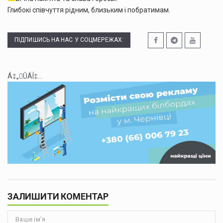
Глибокі співчуття рідним, близьким і побратимам.
ПІДПИШИСЬ НА НАС У СОЦМЕРЕЖАХ:
Á‡„ÛÁÍ‡...
ЗАЛИШИТИ КОМЕНТАР