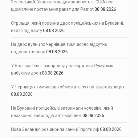
Зеленський: Україна має домовленість зі США про
щомісячне постачання ракет для Patriot
08.08.2026
Стрільця, який поранив двох поліцейських на Буковині,
взято під варту
08.08.2026
На двох вулицях Чернівців тимчасово відсутнє
водопостачання
08.08.2026
У Болгарії біля газопроводу на кордоні з Румунією
вибухнув дрон
08.08.2026
У Чернівцях тимчасово обмежать рух на трьох вулицях
08.08.2026
На Буковині поліцейські затримали чоловіка, який
незаконно заволодів автомобілем
08.08.2026
Нова Зеландія розширила санкції проти рф
08.08.2026