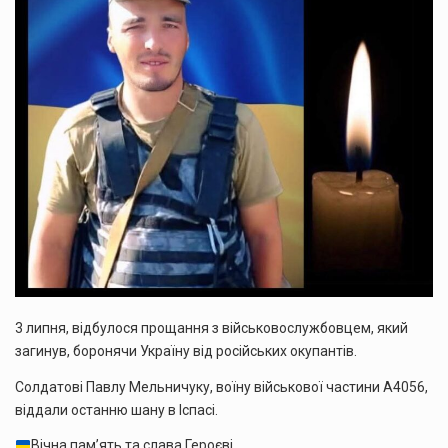
3 липня, відбулося прощання з військовослужбовцем, який
загинув, боронячи Україну від російських окупантів.
Солдатові Павлу Мельничуку, воїну військової частини А4056,
віддали останню шану в Іспасі.
Вічна пам’ять та слава Героєві.