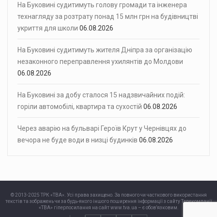
На Буковині судитимуть голову громади та інженера
технагляду за розтрату понад 15 млн грн на будівництві
укриття для школи
06.08.2026
На Буковині судитимуть жителя Дніпра за організацію
незаконного переправлення ухилянтів до Молдови
06.08.2026
На Буковині за добу сталося 15 надзвичайних подій:
горіли автомобілі, квартира та сухостій
06.08.2026
Через аварію на бульварі Героїв Крут у Чернівцях до
вечора не буде води в низці будинків
06.08.2026
© 2013-2025 ТРК «ТВА». Усі права захищено. За повного чи часткового використання
текстів та зображень чи за будь-якого іншого поширення інформації з сайту Телекомпанії
«ТВА» гіперпосилання на сайт www.tva.ua – є обов’язковим.