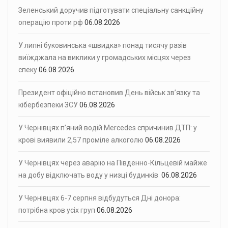
Зеленський доручив підготувати спеціальну санкційну
операцію проти рф
06.08.2026
У липні буковинська «швидка» понад тисячу разів
виїжджала на виклики у громадських місцях через
спеку
06.08.2026
Президент офіційно встановив День військ зв’язку та
кібербезпеки ЗСУ
06.08.2026
У Чернівцях п’яний водій Mercedes спричинив ДТП: у
крові виявили 2,57 проміле алкоголю
06.08.2026
У Чернівцях через аварію на Південно-Кільцевій майже
на добу відключать воду у низці будинків
06.08.2026
У Чернівцях 6-7 серпня відбудуться Дні донора:
потрібна кров усіх груп
06.08.2026