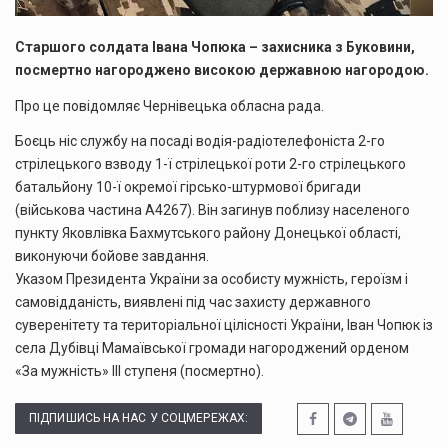
Старшого солдата Івана Чопюка – захисника з Буковини,
посмертно нагороджено високою державною нагородою.
Про це повідомляє Чернівецька обласна рада.
Боєць ніс службу на посаді водія-радіотелефоніста 2-го
стрілецького взводу 1-ї стрілецької роти 2-го стрілецького
батальйону 10-ї окремої гірсько-штурмової бригади
(військова частина А4267). Він загинув поблизу населеного
пункту Яковлівка Бахмутського району Донецької області,
виконуючи бойове завдання.
Указом Президента України за особисту мужність, героїзм і
самовідданість, виявлені під час захисту державного
суверенітету та територіальної цілісності України, Іван Чопюк із
села Дубівці Мамаївської громади нагороджений орденом
«За мужність» III ступеня (посмертно).
ПІДПИШИСЬ НА НАС У СОЦМЕРЕЖАХ: