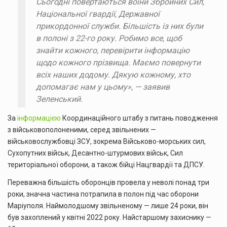
Сьогодні повертаються воїни Збройних Сил,
Національної гвардії, Державної
прикордонної служби. Більшість із них були
в полоні з 22-го року. Робимо все, щоб
знайти кожного, перевірити інформацію
щодо кожного прізвища. Маємо повернути
всіх наших додому. Дякую кожному, хто
допомагає нам у цьому», — заявив
Зеленський.
За
інформацією
Координаційного штабу з питань поводження
з військовополоненими, серед звільнених —
військовослужбовці ЗСУ, зокрема Військово-морських сил,
Сухопутних військ, Десантно-штурмових військ, Сил
територіальної оборони, а також бійці Нацгвардії та ДПСУ.
Переважна більшість оборонців провела у неволі понад три
роки, значна частина потрапила в полон під час оборони
Маріуполя. Наймолодшому звільненому — лише 24 роки, він
був захоплений у квітні 2022 року. Найстаршому захиснику —