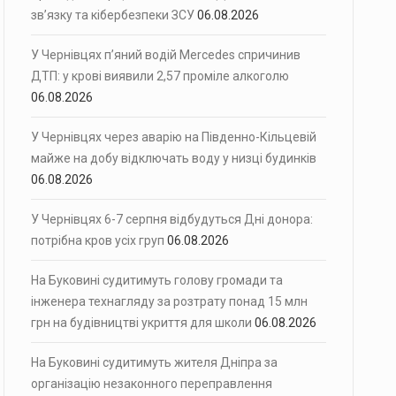
зв’язку та кібербезпеки ЗСУ
06.08.2026
У Чернівцях п’яний водій Mercedes спричинив
ДТП: у крові виявили 2,57 проміле алкоголю
06.08.2026
У Чернівцях через аварію на Південно-Кільцевій
майже на добу відключать воду у низці будинків
06.08.2026
У Чернівцях 6-7 серпня відбудуться Дні донора:
потрібна кров усіх груп
06.08.2026
На Буковині судитимуть голову громади та
інженера технагляду за розтрату понад 15 млн
грн на будівництві укриття для школи
06.08.2026
На Буковині судитимуть жителя Дніпра за
організацію незаконного переправлення