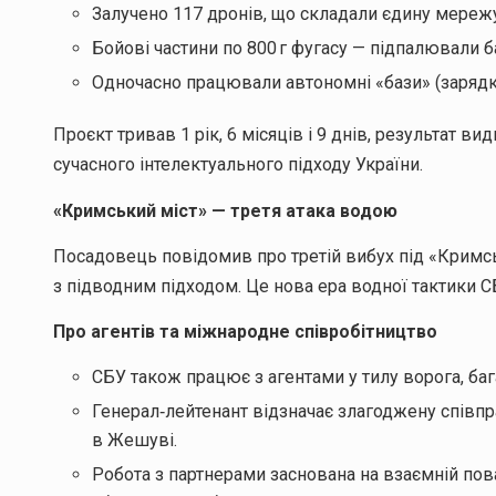
Залучено 117 дронів, що складали єдину мережу
Бойові частини по 800 г фугасу — підпалювали б
Одночасно працювали автономні «бази» (зарядка
Проєкт тривав 1 рік, 6 місяців і 9 днів, результат в
сучасного інтелектуального підходу України.
«Кримський міст» — третя атака водою
Посадовець повідомив про третій вибух під «Кримс
з підводним підходом. Це нова ера водної тактики С
Про агентів та міжнародне співробітництво
СБУ також працює з агентами у тилу ворога, ба
Генерал‑лейтенант відзначає злагоджену спів
в Жешуві.
Робота з партнерами заснована на взаємній пова