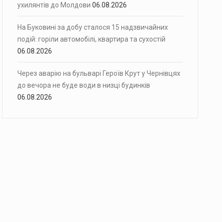
ухилянтів до Молдови
06.08.2026
На Буковині за добу сталося 15 надзвичайних
подій: горіли автомобілі, квартира та сухостій
06.08.2026
Через аварію на бульварі Героїв Крут у Чернівцях
до вечора не буде води в низці будинків
06.08.2026