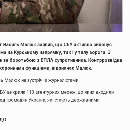
т Василь Малюк заявив, що СБУ активно виконує
а на Курському напрямку, так і у тилу ворога. З
це за боротьбою з БПЛА супротивника. Контррозвідка
хоронними функціями, відзначає Малюк.
ь Малюк на зустрічі з журналістами.
СБУ викрила 113 агентурних мереж, до яких входили
еред громадян України, які стають державними
.
УДО