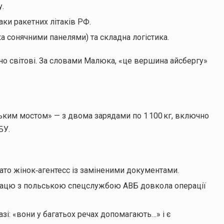
.
аки ракетних літаків РФ.
 сонячними панелями) та складна логістика.
идно світові. За словами Малюка, «це вершина айсбергу»
ьким мостом» — з двома зарядами по 1 100 кг, включно
БУ.
гато жінок‑агентесс із заміненими документами.
працю з польською спецслужбою AВБ довкола операції
зі: «вони у багатьох речах допомагають…» і є