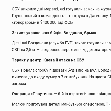
СБУ викрила дві мережі, які готували замах на журн
Грушевський з командою та етногрупа з Дагестану. М
«гонораром» в $400 000 від ФСБ.
Захист українських бійців: Богданов, Єрмак
Для Іллі Богданова (служба ГУР) також готували за
СВП на 2,5 кг — з відеоспостереженням, детонатором 
Теракт у центрі Києва й атака на СБУ
СБУ зірвала спробу підірвати будівлю на вул. Воло
винесла до входу сумку з 7 кг вибухівки. На щастя,
загроза.
Операція «Павутина» — бій із стратегічною авіаці
Малюк приготував деталі майбутньої спецоперації «