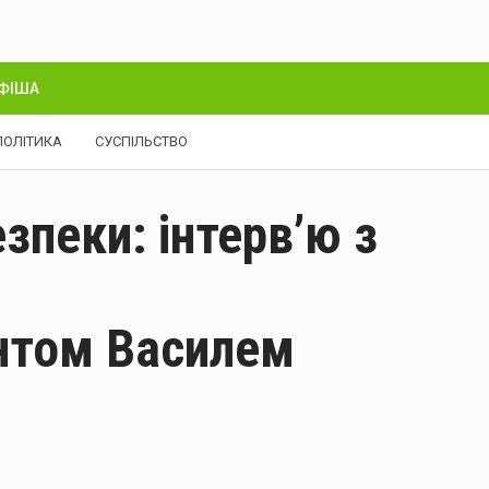
ФІША
ПОЛІТИКА
СУСПІЛЬСТВО
зпеки: інтерв’ю з
нтом Василем