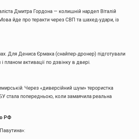
аліста Дмитра Гордона — колишній нардеп Віталій
ова йде про теракти через СВП та шахед‑удари, із
мах. Для Дениса Єрмака (снайпер‑дронер) підготували
і планом активації по дзвінку в двері.
димирській. Через «диверсійний шум» терористка
 СБУ стала попередньою, коли замаячила реальна
єю РФ
Павутина»: