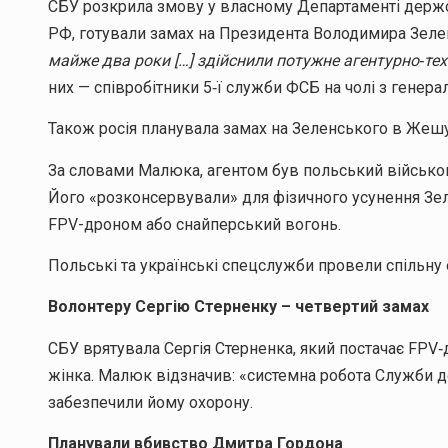
СБУ розкрила змову у власному Департаменті держ
РФ, готували замах на Президента Володимира Зел
майже два роки […] здійснили потужне агентурно‑те
них — співробітники 5‑ї служби ФСБ на чолі з генер
Також росія планувала замах на Зеленського в Жеш
За словами Малюка, агентом був польський військов
Його «розконсервували» для фізичного усунення Зел
FPV-дроном або снайперський вогонь.
Польські та українські спецслужби провели спільну 
Волонтеру Сергію Стерненку – четвертий замах
СБУ врятувала Сергія Стерненка, який постачає FPV‑
жінка. Малюк відзначив: «системна робота Служби д
забезпечили йому охорону.
Планували вбивство Дмитра Гордона