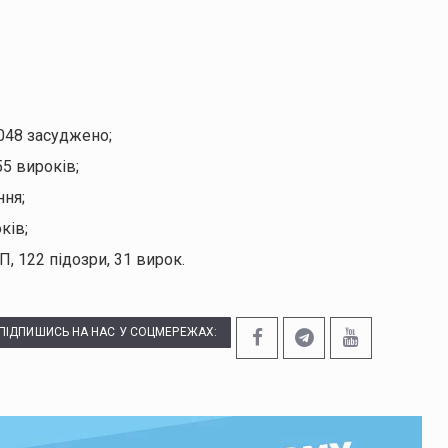
 048 засуджено;
55 вироків;
ння;
ків;
 122 підозри, 31 вирок.
ПІДПИШИСЬ НА НАС У СОЦМЕРЕЖАХ: