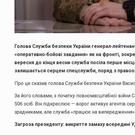
Голова Служби безпеки України генерал‑лейтенан
«оперативно‑бойові завдання» як на фронті, зокрем
вересня до кінця весни служба посіла перше міс
залишається серцем спецслужби, поряд з правоо
Про це сказав голова Служби безпеки України Васил
За його словами, з початку повномасштабної війни 
506 осіб. Він підкреслює — ворог активує агентів с
зрадниками, але служба «працює на випередження»
Загроза президенту: викриття замаху всередині 