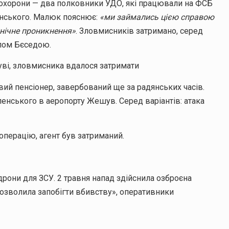
охорони — два полковники УДО, які працювали на ФСБ
енського. Малюк пояснює:
«ми займались цією справою
хнічне проникнення»
. Зловмисників затримано, серед
алом Бєседою.
уві, зловмисника вдалося затримати
ий пенсіонер, завербований ще за радянських часів.
енського в аеропорту Жешув. Серед варіантів: атака
операцію, агент був затриманий.
дрони для ЗСУ. 2 травня напад здійснила озброєна
озволила запобігти вбивству», оперативники