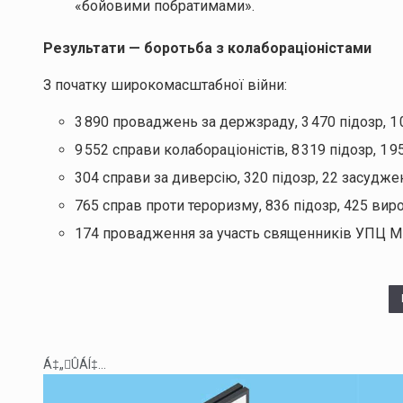
«бойовими побратимами».
Результати — боротьба з колабораціоністами
З початку широкомасштабної війни:
3 890 проваджень за держзраду, 3 470 підозр, 1
9 552 справи колабораціоністів, 8 319 підозр, 1 9
304 справи за диверсію, 320 підозр, 22 засудже
765 справ проти тероризму, 836 підозр, 425 виро
174 провадження за участь священників УПЦ МП,
Á‡„ÛÁÍ‡...