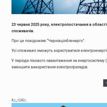
23 червня 2025 року, електропостачання в област
споживачів.
Про це повідомляє “Чернівціобленерго”.
Усі споживачі зможуть користуватися електроенергі
У періоди пікового навантаження на енергосистему (з
зменшити використання електроприладів.
Á‡„ÛÁÍ‡...