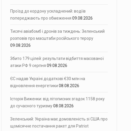
Проїзд до кордону ускладнений: водіїв
попереджають про обмеження
09.08.2026
Тисячі авіабомб і дронів за тиждень: Зеленський
розповів про масштаби російського терору
09.08.2026
Збито 179 цілей: результати відбиття масованої
атаки РФ 9 серпня
09.08.2026
ЄС надав Україні додаткові €30 млн на
відновлення енергетики
08.08.2026
Історія Виженки: від літописних згадок 1158 року
до сучасного туризму
08.08.2026
Зеленський: Україна має домовленість зі США про
щомісячне постачання ракет для Patriot