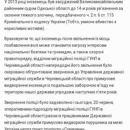
У 2013 році іноземець був засуджений Великомихайлівським
районним судом Одеської області до 14-и років ув’язнення за
скоєння тяжкого злочину, передбаченого ч. 2 п. 6 ст. 115
Кримінального кодексу України (Тобто, умисне вбивство з
корисливих мотивів).
Враховуючи те, що іноземець після звільнення із місць
позбавлення волі може становити загрозу інтересам
національної безпеки та громадян, а також охороні
правопорядку, відділом міграційної поліції ГУНП в
Чернівецькій області напередодні його звільнення було
скеровано обґрунтоване звернення до Управління державної
міграційної служби в Чернівецькій області про примусове
видворення іноземця із подальшою забороною в’їзду на
територію нашої держави упродовж наступних п’яти років.
Звернення поліції було задоволено і сьогодні, 20 червня,
оперативники підрозділу міграційної поліції ГУНП в
Чернівецькій області разом із працівниками Державної
міграційної служби примусово видворили порушника за межі
України через пункт пропуску «Сокиряни».