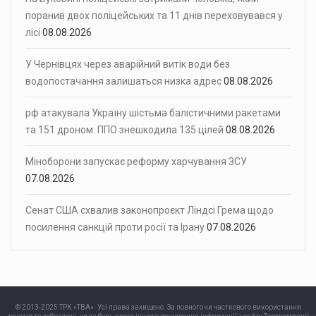
поранив двох поліцейських та 11 днів переховувався у
лісі
08.08.2026
У Чернівцях через аварійний витік води без
водопостачання залишаться низка адрес
08.08.2026
рф атакувала Україну шістьма балістичними ракетами
та 151 дроном: ППО знешкодила 135 цілей
08.08.2026
Міноборони запускає реформу харчування ЗСУ
07.08.2026
Сенат США схвалив законопроєкт Ліндсі Грема щодо
посилення санкцій проти росії та Ірану
07.08.2026
© 2013-2025 ТРК «ТВА». Усі права захищено. За повного чи часткового використання