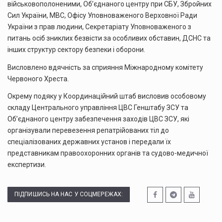
військовополоненими, Об’єднаного центру при СБУ, Збройних
Сил України, МВС, Офісу Уповноваженого Верховної Ради
України з прав людини, Секретаріату Уповноваженого з
питань осіб зниклих безвісти за особливих обставин, ДСНС та
інших структур сектору безпеки і оборони.
Висловлено вдячність за сприяння Міжнародному комітету
Червоного Хреста.
Окрему подяку у Координаційний штаб висловив особовому
складу Центрального управління ЦВС Генштабу ЗСУ та
Обʼєднаного центру забезпечення заходів ЦВС ЗСУ, які
організували перевезення репатрійованих тіл до
спеціалізованих державних установ і передали їх
представникам правоохоронних органів та судово-медичної
експертизи.
ПІДПИШИСЬ НА НАС У СОЦМЕРЕЖАХ: