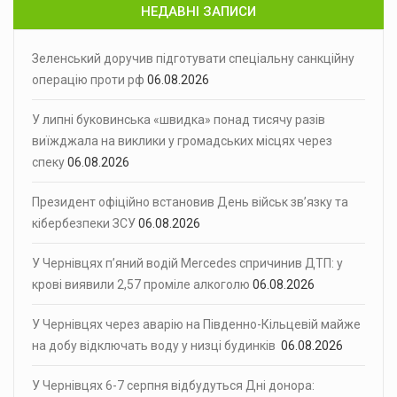
НЕДАВНІ ЗАПИСИ
Зеленський доручив підготувати спеціальну санкційну
операцію проти рф
06.08.2026
У липні буковинська «швидка» понад тисячу разів
виїжджала на виклики у громадських місцях через
спеку
06.08.2026
Президент офіційно встановив День військ зв’язку та
кібербезпеки ЗСУ
06.08.2026
У Чернівцях п’яний водій Mercedes спричинив ДТП: у
крові виявили 2,57 проміле алкоголю
06.08.2026
У Чернівцях через аварію на Південно-Кільцевій майже
на добу відключать воду у низці будинків
06.08.2026
У Чернівцях 6-7 серпня відбудуться Дні донора: