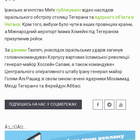
Іранське агентство Mehr
публікувало
відео наслідків
ізраїльського обстрілу столиці Тегерана та
ядерного об’єкта в
Натанзі
. Крім того, вибухи було чути в інших провінціях країни,
а Міжнародний аеропорт Імама Хомейні під Тегераном
призупинив рейси.
За
даними
Tasnim, унаслідок ізраїльських ударів загинув
головнокомандувач Корпусу вартових Ісламської революції
генерал-майор Хоссейн Саламі, а також командувач
Центрального оперативного штабу Ірану генерал-майор
Голям-Алі Рашид зі своїм сином і вчені-ядерники Мохаммад
Мехді Тегеранчі та Ферейдун Аббасі.
ПІДПИШИСЬ НА НАС У СОЦМЕРЕЖАХ:
Á‡„ÛÁÍ‡...