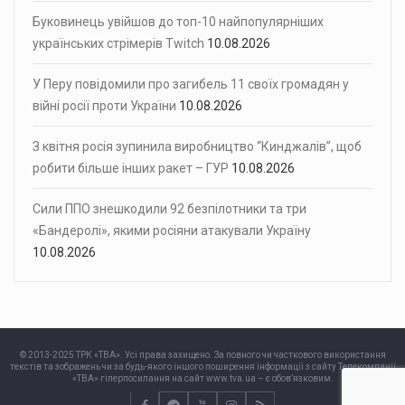
Буковинець увійшов до топ-10 найпопулярніших
українських стрімерів Twitch
10.08.2026
У Перу повідомили про загибель 11 своїх громадян у
війні росії проти України
10.08.2026
З квітня росія зупинила виробництво “Кинджалів”, щоб
робити більше інших ракет – ГУР
10.08.2026
Сили ППО знешкодили 92 безпілотники та три
«Бандеролі», якими росіяни атакували Україну
10.08.2026
© 2013-2025 ТРК «ТВА». Усі права захищено. За повного чи часткового використання
текстів та зображень чи за будь-якого іншого поширення інформації з сайту Телекомпанії
«ТВА» гіперпосилання на сайт www.tva.ua – є обов’язковим.