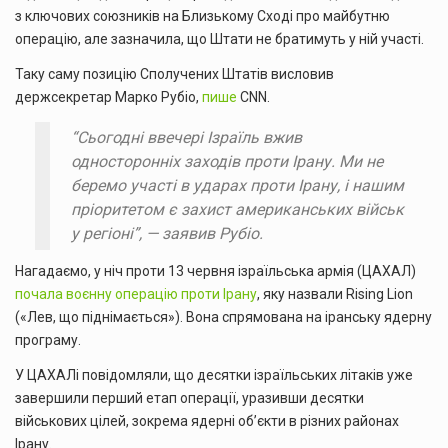
з ключових союзників на Близькому Сході про майбутню
операцію, але зазначила, що Штати не братимуть у ній участі.
Таку саму позицію Сполучених Штатів висловив
держсекретар Марко Рубіо,
пише
CNN.
“Сьогодні ввечері Ізраїль вжив
односторонніх заходів проти Ірану. Ми не
беремо участі в ударах проти Ірану, і нашим
пріоритетом є захист американських військ
у регіоні”, — заявив Рубіо.
Нагадаємо, у ніч проти 13 червня ізраїльська армія (ЦАХАЛ)
почала воєнну операцію проти Ірану
, яку назвали Rising Lion
(«Лев, що піднімається»). Вона спрямована на іранську ядерну
програму.
У ЦАХАЛі повідомляли, що десятки ізраїльських літаків уже
завершили перший етап операції, уразивши десятки
військових цілей, зокрема ядерні об’єкти в різних районах
Ірану.