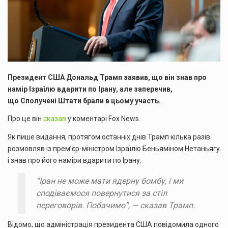
Президент США Дональд Трамп заявив, що він знав про
намір Ізраїлю вдарити по Ірану, але заперечив,
що Сполучені Штати брали в цьому участь.
Про це він
сказав
у коментарі Fox News.
Як пише видання, протягом останніх днів Трамп кілька разів
розмовляв із прем’єр-міністром Ізраїлю Беньяміном Нетаньягу
і знав про його наміри вдарити по Ірану.
“Іран не може мати ядерну бомбу, і ми
сподіваємося повернутися за стіл
переговорів. Побачимо”, — сказав Трамп.
Відомо, що адміністрація президента США повідомила одного