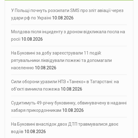
У Польщі почнуть розсилати SMS про зліт авіації через
удари рф по Україні
10.08.2026
Молдова після інциденту з дроном відкликала посла на
росії
10.08.2026
На Буковині за добу зареєстрували 11 подій:
рятувальники ліквідували пожежі та допомагали
населенню
10.08.2026
Сили оборони уразили НПЗ «Танеко» в Татарстані: на
об’єкті виникла пожежа
10.08.2026
Судитимуть 49-річну буковинку, обвинувачену в наданні
хабаря прикордонникам
10.08.2026
На Буковині внаслідок двох ДТП травмувалися двоє
водіїв
10.08.2026