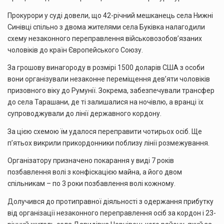
Прокурори у суді довели, що 42-річний мешканець села Нижні
Синівці спільно з двома жителями села Буківка налагодили
схему незаконного переправлення військовозобов’язаних
чоловіків до країн Європейського Союзу.
За грошову винагороду в розмірі 1500 доларів США з особи
вони організували незаконне переміщення дев’яти чоловіків
призовного віку до Румунії. Зокрема, забезпечували трансфер
до села Тарашани, де ті залишалися на ночівлю, а вранці їх
супроводжували до лінії державного кордону.
За цією схемою їм удалося переправити чотирьох осіб. Ще
п’ятьох викрили прикордонники поблизу лінії розмежування.
Організатору призначено покарання у виді 7 років
позбавлення волі з конфіскацією майна, а його двом
спільникам – по 3 роки позбавлення волі кожному.
Долучився до протиправної діяльності з одержання прибутку
від організації незаконного переправлення осіб за кордон і 23-