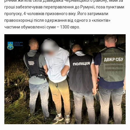
річний житель села Давидівка Чернівецького району, який за
гроші забезпечував переправлення до Румунії, поза пунктами
пропуску, 4 чоловіків призовного віку. Його затримали
правоохоронці після одержання від одного з «клієнтів»
частини обумовленої суми – 1300 євро.