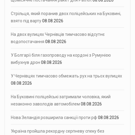
щомісячне постачання ракет для Patriot
08.08.2026
Стрільця, який поранив двох поліцейських на Буковині,
взято під варту
08.08.2026
На двох вулицях Чернівців тимчасово відсутнє
водопостачання
08.08.2026
У Болгарії біля газопроводу на кордоні з Румунією
вибухнув дрон
08.08.2026
У Чернівцях тимчасово обмежать рух на трьох вулицях
08.08.2026
На Буковині поліцейські затримали чоловіка, який
незаконно заволодів автомобілем
08.08.2026
Нова Зеландія розширила санкції проти рф
08.08.2026
Україна пройшла рекордну серпневу спеку без