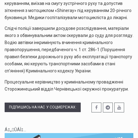
керуванням, виїхав на смугу зустрічного руху та допустив
зіткнення з мотоциклом «Shineray» під керуванням 20-річного
буковинця. Медики госпіталізували мотоцикліста до лікарні.
Слідчі поліції завершили досудове розслідування, матеріали
якого з обвинувальним актом скерували до суду для розгляду.
Водію автівки інкримінують вчинення кримінального
правопорушення, передбаченого ч. 1 ст. 286-1 (Порушення
правил безпеки дорожнього руху або експлуатації транспорту
особами, які керують транспортними засобами в стані
сп’яніння) Кримінального кодексу України.
Процесуальне керівництво у кримінальному провадженні
Сторожинецький відділ Чернівецької окружної прокуратури.
ПІДПИШИСЬ НА НАС У СОЦМЕРЕЖАХ:
Á‡„ÛÁÍ‡...