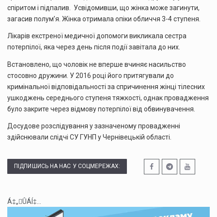
спіритом і підпалив. Усвідомивши, що жінка може загинути,
загасив полум’я. Жінка отримала опіки обличчя 3-4 ступеня.
Лікарів екстреної медичної допомоги викликала сестра
потерпілої, яка через день після події завітала до них.
Встановлено, що чоловік не вперше вчиняє насильство
стосовно дружини. У 2016 році його притягували до
кримінальної відповідальності за спричинення жінці тілесних
ушкоджень середнього ступеня тяжкості, однак провадження
було закрите через відмову потерпілої від обвинувачення.
Досудове розслідування у зазначеному провадженні
здійснювали слідчі СУ ГУНП у Чернівецькій області.
ПІДПИШИСЬ НА НАС У СОЦМЕРЕЖАХ:
Á‡„ÛÁÍ‡...