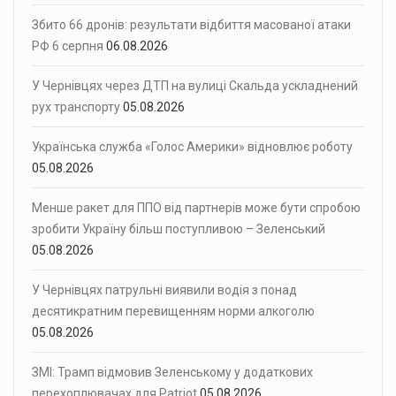
Збито 66 дронів: результати відбиття масованої атаки
РФ 6 серпня
06.08.2026
У Чернівцях через ДТП на вулиці Скальда ускладнений
рух транспорту
05.08.2026
Українська служба «Голос Америки» відновлює роботу
05.08.2026
Менше ракет для ППО від партнерів може бути спробою
зробити Україну більш поступливою – Зеленський
05.08.2026
У Чернівцях патрульні виявили водія з понад
десятикратним перевищенням норми алкоголю
05.08.2026
ЗМІ: Трамп відмовив Зеленському у додаткових
перехоплювачах для Patriot
05.08.2026