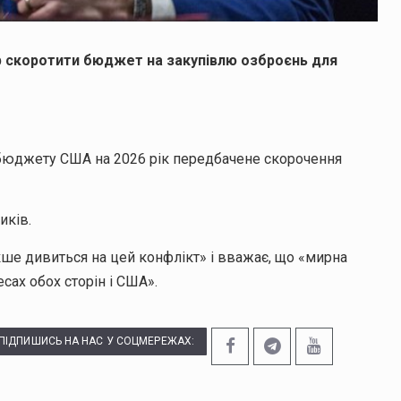
р скоротити бюджет на закупівлю озброєнь для
і бюджету США на 2026 рік передбачене скорочення
иків.
кше дивиться на цей конфлікт» і вважає, що «мирна
сах обох сторін і США».
ПІДПИШИСЬ НА НАС У СОЦМЕРЕЖАХ: