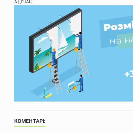
Á‡„ÛÁÍ‡...
КОМЕНТАРІ: