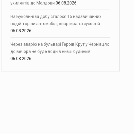
ухилянтів до Молдови
06.08.2026
На Буковині за добу сталося 15 надзвичайних
подій: горіли автомобілі, квартира та сухостій
06.08.2026
Через аварію на бульварі Героїв Крут у Чернівцях
до вечора не буде води в низці будинків
06.08.2026