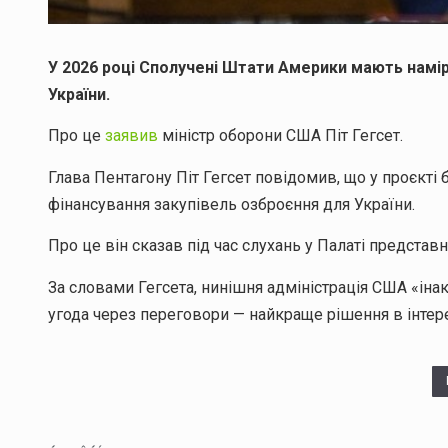
У 2026 році Сполучені Штати Америки мають намі
України.
Про це
заявив
міністр оборони США Піт Гегсет.
Глава Пентагону Піт Гегсет повідомив, що у проєкт
фінансування закупівель озброєння для України.
Про це він сказав під час слухань у Палаті представн
За словами Гегсета, нинішня адміністрація США «іна
угода через переговори — найкраще рішення в інтере