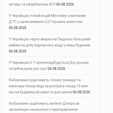
зв’язку та кібербезпеки ЗСУ
06.08.2026
У Чернівцях п’яний водій Mercedes спричинив
ДТП: у крові виявили 2,57 проміле алкоголю
06.08.2026
У Чернівцях через аварію на Південно-Кільцевій
майже на добу відключать воду у низці будинків
06.08.2026
У Чернівцях 6-7 серпня відбудуться Дні донора:
потрібна кров усіх груп
06.08.2026
На Буковині судитимуть голову громади та
інженера технагляду за розтрату понад 15 млн
грн на будівництві укриття для школи
06.08.2026
На Буковині судитимуть жителя Дніпра за
організацію незаконного переправлення