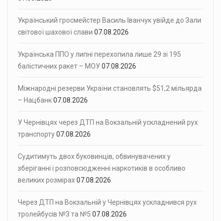
Український гросмейстер Василь Іванчук увійде до Зали
світової шахової слави
07.08.2026
Українська ППО у липні перехопила лише 29 зі 195
балістичних ракет – МОУ
07.08.2026
Міжнародні резерви України становлять $51,2 мільярда
– Нацбанк
07.08.2026
У Чернівцях через ДТП на Вокзальній ускладнений рух
транспорту
07.08.2026
Судитимуть двох буковинців, обвинувачених у
зберіганні і розповсюдженні наркотиків в особливо
великих розмірах
07.08.2026
Через ДТП на Вокзальній у Чернівцях ускладнився рух
тролейбусів №3 та №5
07.08.2026