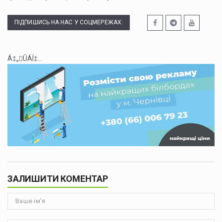
ПІДПИШИСЬ НА НАС У СОЦМЕРЕЖАХ:
Á‡„ÛÁÍ‡...
ЗАЛИШИТИ КОМЕНТАР