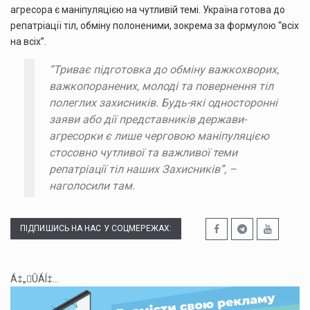
агресора є маніпуляцією на чутливій темі. Україна готова до
репатріації тіл, обміну полоненими, зокрема за формулою “всіх
на всіх”.
“Триває підготовка до обміну важкохворих,
важкопоранених, молоді та повернення тіл
полеглих захисників. Будь-які односторонні
заяви або дії представників держави-
агресорки є лише черговою маніпуляцією
стосовно чутливої та важливої теми
репатріації тіл наших Захисників”, –
наголосили там.
ПІДПИШИСЬ НА НАС У СОЦМЕРЕЖАХ:
Á‡„ÛÁÍ‡...