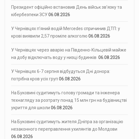
Президент офіційно встановив День військ зв’язку та
кібербезпеки ЗСУ
06.08.2026
У Чернівцях п’яний водій Mercedes спричинив ДТП: у
крові виявили 2,57 проміле алкоголю
06.08.2026
У Чернівцях через аварію на Південно-Кільцевій майже
на добу відключать воду у низці будинків
06.08.2026
У Чернівцях 6-7 серпня відбудуться Дні донора:
потрібна кров усіх груп
06.08.2026
На Буковині судитимуть голову громади та інженера
технагляду за розтрату понад 15 млн грн на будівництві
укриття для школи
06.08.2026
На Буковині судитимуть жителя Дніпра за організацію
незаконного переправлення ухилянтів до Молдови
06.08.2026