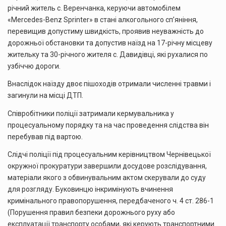
річний житель с. Веренчанка, керуючи автомобілем
«Mercedes-Benz Sprinter» в стані алкогольного сп’яніння,
перевищив допустиму швидкість, проявив неуважність до
дорожньої обстановки та допустив наїзд на 17-річну місцеву
жительку та 30-річного жителя с. Давидівці, які рухалися по
узбіччю дороги.
Внаслідок наїзду двоє пішоходів отримали численні травми і
загинули на місці ДТП.
Співробітники поліції затримали кермувальника у
процесуальному порядку та на час проведення слідства він
перебував під вартою.
Слідчі поліції під процесуальним керівництвом Чернівецької
окружної прокуратури завершили досудове розслідування,
матеріали якого з обвинувальним актом скерували до суду
для розгляду. Буковинцю інкримінують вчинення
кримінального правопорушення, передбаченого ч. 4 ст. 286-1
(Порушення правил безпеки дорожнього руху або
експлуатації транспорту особами, які керують транспортними