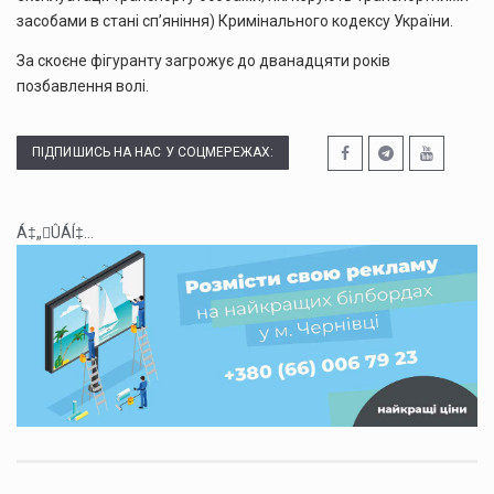
засобами в стані сп’яніння) Кримінального кодексу України.
За скоєне фігуранту загрожує до дванадцяти років
позбавлення волі.
ПІДПИШИСЬ НА НАС У СОЦМЕРЕЖАХ:
Á‡„ÛÁÍ‡...