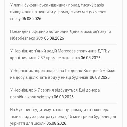
У липні буковинська «швидка» понад тисячу разів
виїжджала на виклики у громадських місцях через
спеку
06.08.2026
Президент офіційно встановив День військ зв’язку та
кібербезпеки ЗСУ
06.08.2026
У Чернівцях п’яний водій Mercedes спричинив ДТП: у
крові виявили 2,57 проміле алкоголю
06.08.2026
У Чернівцях через аварію на Південно-Кільцевій майже
на добу відключать воду у низці будинків
06.08.2026
У Чернівцях 6-7 серпня відбудуться Дні донора:
потрібна кров усіх груп
06.08.2026
На Буковині судитимуть голову громади та інженера
технагляду за розтрату понад 15 млн грн на будівництві
укриття для школи
06.08.2026