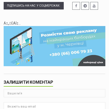
ПІДПИШИСЬ НА НАС У СОЦМЕРЕЖАХ:
Á‡„ÛÁÍ‡...
ЗАЛИШИТИ КОМЕНТАР