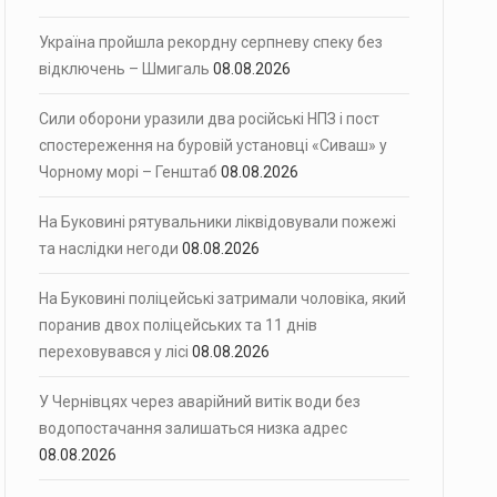
Україна пройшла рекордну серпневу спеку без
відключень – Шмигаль
08.08.2026
Сили оборони уразили два російські НПЗ і пост
спостереження на буровій установці «Сиваш» у
Чорному морі – Генштаб
08.08.2026
На Буковині рятувальники ліквідовували пожежі
та наслідки негоди
08.08.2026
На Буковині поліцейські затримали чоловіка, який
поранив двох поліцейських та 11 днів
переховувався у лісі
08.08.2026
У Чернівцях через аварійний витік води без
водопостачання залишаться низка адрес
08.08.2026