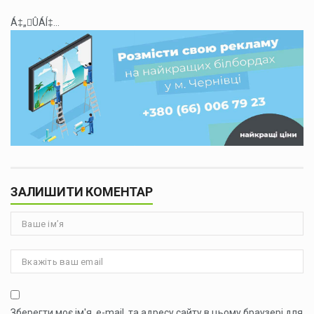
Á‡„ÛÁÍ‡...
ЗАЛИШИТИ КОМЕНТАР
Зберегти моє ім'я, e-mail, та адресу сайту в цьому браузері для