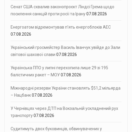
Сенат США схвалив законопроєкт Ліндсі Грема щодо
посилення санкцій проти росії та Ірану
07.08.2026
Енергоатом відремонтував п’ять енергоблоків АЕС
07.08.2026
Український гросмейстер Василь Іванчук увійде до Зали
світової шахової слави
07.08.2026
Українська ППО у липні перехопила лише 29 зі 195
балістичних ракет – МОУ
07.08.2026
Міжнародні резерви України становлять $51,2 мільярда
– Нацбанк
07.08.2026
У Чернівцях через ДТП на Вокзальній ускладнений рух
транспорту
07.08.2026
Судитимуть двох буковинців, обвинувачених у