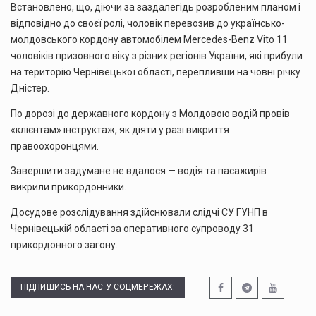
Встановлено, що, діючи за заздалегідь розробленим планом і
відповідно до своєї ролі, чоловік перевозив до українсько-
молдовського кордону автомобілем Mercedes-Benz Vito 11
чоловіків призовного віку з різних регіонів України, які прибули
на територію Чернівецької області, перепливши на човні річку
Дністер.
По дорозі до державного кордону з Молдовою водій провів
«клієнтам» інструктаж, як діяти у разі викриття
правоохоронцями.
Завершити задумане не вдалося — водія та пасажирів
викрили прикордонники.
Досудове розслідування здійснювали слідчі СУ ГУНП в
Чернівецькій області за оперативного супроводу 31
прикордонного загону.
ПІДПИШИСЬ НА НАС У СОЦМЕРЕЖАХ: