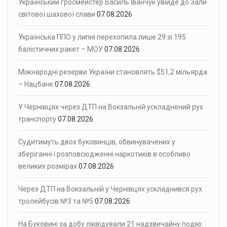
Український гросмейстер Василь Іванчук увійде до Зали
світової шахової слави
07.08.2026
Українська ППО у липні перехопила лише 29 зі 195
балістичних ракет – МОУ
07.08.2026
Міжнародні резерви України становлять $51,2 мільярда
– Нацбанк
07.08.2026
У Чернівцях через ДТП на Вокзальній ускладнений рух
транспорту
07.08.2026
Судитимуть двох буковинців, обвинувачених у
зберіганні і розповсюдженні наркотиків в особливо
великих розмірах
07.08.2026
Через ДТП на Вокзальній у Чернівцях ускладнився рух
тролейбусів №3 та №5
07.08.2026
На Буковині за добу ліквідували 21 надзвичайну подію: