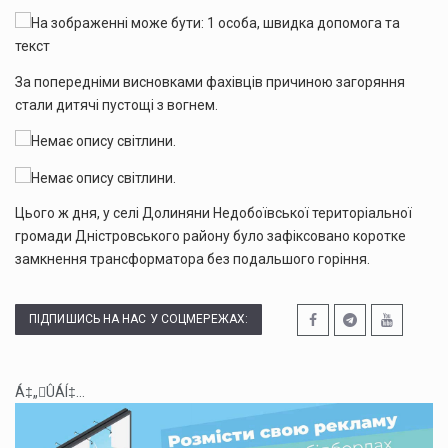
За попередніми висновками фахівців причиною загоряння
стали дитячі пустощі з вогнем.
Цього ж дня, у селі Долиняни Недобоївської територіальної
громади Дністровського району було зафіксовано коротке
замкнення трансформатора без подальшого горіння.
ПІДПИШИСЬ НА НАС У СОЦМЕРЕЖАХ:
Á‡„ÛÁÍ‡...