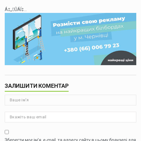
Á‡„ÛÁÍ‡...
ЗАЛИШИТИ КОМЕНТАР
Зберегти моє ім'я, e-mail, та адресу сайту в цьому браузері для