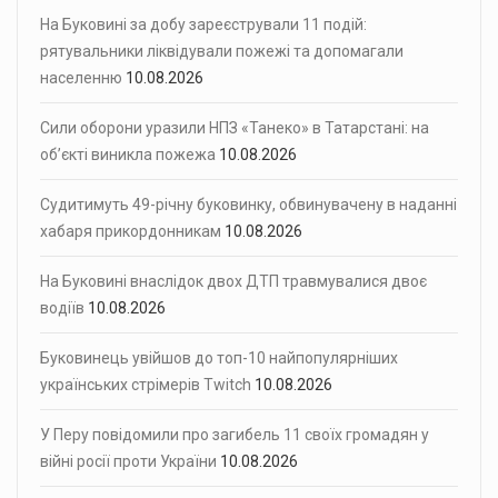
На Буковині за добу зареєстрували 11 подій:
рятувальники ліквідували пожежі та допомагали
населенню
10.08.2026
Сили оборони уразили НПЗ «Танеко» в Татарстані: на
об’єкті виникла пожежа
10.08.2026
Судитимуть 49-річну буковинку, обвинувачену в наданні
хабаря прикордонникам
10.08.2026
На Буковині внаслідок двох ДТП травмувалися двоє
водіїв
10.08.2026
Буковинець увійшов до топ-10 найпопулярніших
українських стрімерів Twitch
10.08.2026
У Перу повідомили про загибель 11 своїх громадян у
війні росії проти України
10.08.2026