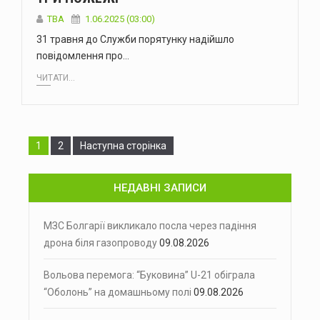
ТВА
1.06.2025 (03:00)
31 травня до Служби порятунку надійшло
повідомлення про…
ЧИТАТИ...
Сторінка
Сторінка
1
2
Наступна сторінка
НЕДАВНІ ЗАПИСИ
МЗС Болгарії викликало посла через падіння
дрона біля газопроводу
09.08.2026
Вольова перемога: “Буковина” U-21 обіграла
“Оболонь” на домашньому полі
09.08.2026