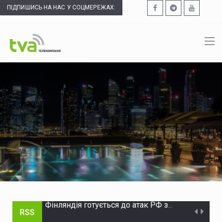
ПІДПИШИСЬ НА НАС У СОЦМЕРЕЖАХ:
RSS
Сили оборони вдарили по комплексах С-400 та "Панцир" у Краснодарському краї