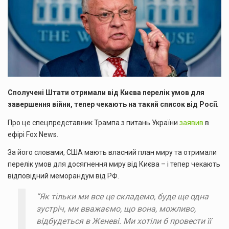
Сполучені Штати отримали від Києва перелік умов для
завершення війни, тепер чекають на такий список від Росії.
Про це спецпредставник Трампа з питань України
заявив
в
ефірі Fox News.
За його словами, США мають власний план миру та отримали
перелік умов для досягнення миру від Києва – і тепер чекають
відповідний меморандум від РФ.
“Як тільки ми все це складемо, буде ще одна
зустріч, ми вважаємо, що вона, можливо,
відбудеться в Женеві. Ми хотіли б провести її