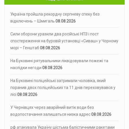
Україна пройшла рекордну серпневу спеку без
відключень – Шмигаль
08.08.2026
Сили оборони уразили два російські НПЗ і пост
спостереження на буровій установці «Сиваш» у Чорному
морі – Генштаб
08.08.2026
На Буковині рятувальники ліквідовували пожежі та
наслідки негоди
08.08.2026
На Буковині поліцейські затримали чоловіка, який
поранив двох поліцейських та 11 днів переховувався у
лісі
08.08.2026
У Чернівцях через аварійний витік води без
водопостачання залишаться низка адрес
08.08.2026
рф атакувала Україну шістьма балістичними ракетами