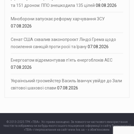
та 151 дроном: ППО знешкодила 135 цілей
08.08.2026
Міноборони запускає реформу харчування ЗСУ
07.08.2026
Сенат США схвалив законопроєкт Ліндсі Грема щодо
посилення санкцій проти росії та Ірану
07.08.2026
Енергоатом відремонтував п’ять енергоблоків АЕС
07.08.2026
Український гросмейстер Василь Іванчук увійде до Зали
світової шахової слави
07.08.2026
© 2013-2025 ТРК «ТВА». Усі права захищено. За повного чи часткового використання
текстів та зображень чи за будь-якого іншого поширення інформації з сайту Телекомпанії
«ТВА» гіперпосилання на сайт www.tva.ua – є обов’язковим.