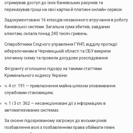
отримував доступ до їхніх банківських рахунків та
переказував гроші на свої картки й платіжні онлайн-сервіси.
Задокументовано 16 епізодів незаконного втручання в роботу
банківської системи. Загальна сума збитків, завданих
клієнтам, склала понад 240 тисяч гривень.
Співробітники Слідчого управління ГУНП, відділу протидії
кіберзлочинам в Чернівецькій області та СБУ викрили
злочинну схему та провели досудове розслідування.
Фігуранту оголошено підозру за такими статтями
Кримінального кодексу України:
ч. 4 ст. 191 — привласнення майна шляхом зловживання
службовим становищем;
ч. 1 і 3 ст. 362 — несанкціоновані дії з інформацією в
автоматизованих системах.
За скоєне підозрюваному загрожує до восьми років
позбавлення волі з позбавленням права обіймати певні