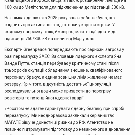
Кальчицького водосховища, а також розширення лінії ще на
100 км до Мелітополя для підключення до підстанції 330 кВ.
На знімках до лютого 2025 року ознак робіт не було, що
свідчить про активізацію підготовки у короткі строки. У
східному напрямку лінію, ймовірно, мають під’єднати до
підстанції 750/330 кВ на північ від Маріуполя.
Експерти Greenpeace попереджають про серйозні загрози у
разі перезапуску ЗАЕС. За словами ядерного експерта Яна
Ванде Путте, станція перебуває у критичному стані: після
трьох років окупації обладнання зношене, кваліфікованого
персоналу бракує, а єдина зовнішня лінія живлення не має
резерву. Крім того, відсутність достатньої циркуляції
охолоджувальної води може призвести до перегріву
реакторів та потенційної ядерної аварії.
«Росатом не здатен гарантувати ядерну безпеку при спробі
перезапуску. Ми неодноразово закликали керівництво
МАГАТЕ рішуче донести ці ризики до РФ. Агентство не
повинно підтримувати підготовку до незаконного відновлення