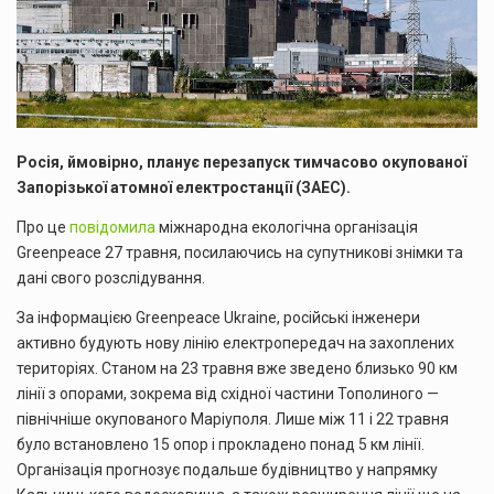
Росія, ймовірно, планує перезапуск тимчасово окупованої
Запорізької атомної електростанції (ЗАЕС).
Про це
повідомила
міжнародна екологічна організація
Greenpeace 27 травня, посилаючись на супутникові знімки та
дані свого розслідування.
За інформацією Greenpeace Ukraine, російські інженери
активно будують нову лінію електропередач на захоплених
територіях. Станом на 23 травня вже зведено близько 90 км
лінії з опорами, зокрема від східної частини Тополиного —
північніше окупованого Маріуполя. Лише між 11 і 22 травня
було встановлено 15 опор і прокладено понад 5 км лінії.
Організація прогнозує подальше будівництво у напрямку