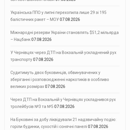
Українська ППО у липні перехопила лише 29 зі 195
балістичних ракет – МОУ
07.08.2026
Міжнародні резерви України становлять $51,2 мільярда
– Нацбанк
07.08.2026
У Чернівцях через ДТП на Вокзальній ускладнений рух
транспорту
07.08.2026
Судитимуть двох буковинців, обвинувачених у
зберіганні і розповсюдженні наркотиків в особливо
великих розмірах
07.08.2026
Через ДТП на Вокзальній у Чернівцях ускладнився рух
тролейбусів №3 та №5
07.08.2026
На Буковині за добу ліквідували 21 надзвичайну подію:
горіли будинки, сухостій і сонячні панелі
07.08.2026