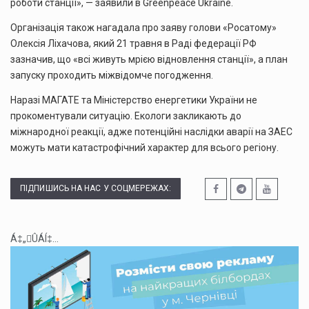
роботи станції», — заявили в Greenpeace Ukraine.
Організація також нагадала про заяву голови «Росатому»
Олексія Ліхачова, який 21 травня в Раді федерації РФ
зазначив, що «всі живуть мрією відновлення станції», а план
запуску проходить міжвідомче погодження.
Наразі МАГАТЕ та Міністерство енергетики України не
прокоментували ситуацію. Екологи закликають до
міжнародної реакції, адже потенційні наслідки аварії на ЗАЕС
можуть мати катастрофічний характер для всього регіону.
ПІДПИШИСЬ НА НАС У СОЦМЕРЕЖАХ:
Á‡„ÛÁÍ‡...