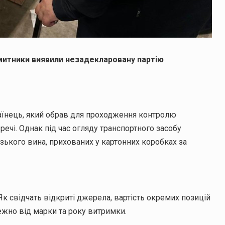
» митники виявили незадекларовану партію
аїнець, який обрав для проходження контролю
ечі. Однак під час огляду транспортного засобу
ького вина, прихованих у картонних коробках за
Як свідчать відкриті джерела, вартість окремих позицій
ежно від марки та року витримки.