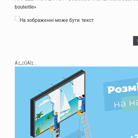
Á‡„ÛÁÍ‡...