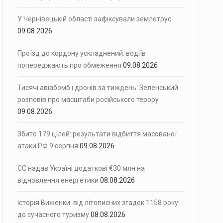
У Чернівецькій області зафіксували землетрус
09.08.2026
Проїзд до кордону ускладнений: водіїв
попереджають про обмеження
09.08.2026
Тисячі авіабомб і дронів за тиждень: Зеленський
розповів про масштаби російського терору
09.08.2026
Збито 179 цілей: результати відбиття масованої
атаки РФ 9 серпня
09.08.2026
ЄС надав Україні додаткові €30 млн на
відновлення енергетики
08.08.2026
Історія Виженки: від літописних згадок 1158 року
до сучасного туризму
08.08.2026