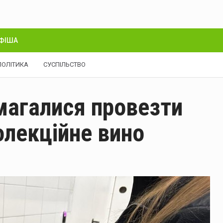
ФІША
ПОЛІТИКА
СУСПІЛЬСТВО
магалися провезти
олекційне вино