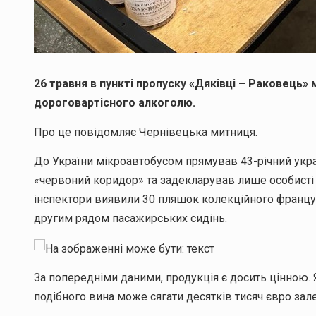
26 травня в пункті пропуску «Дяківці – Раковець
дороговартісного алкоголю.
Про це повідомляє Чернівецька митниця.
До України мікроавтобусом прямував 43-річний укр
«червоний коридор» та задекларував лише особисті р
інспектори виявили 30 пляшок колекційного француз
другим рядом пасажирських сидінь.
За попередніми даними, продукція є досить цінною. 
подібного вина може сягати десятків тисяч євро зал