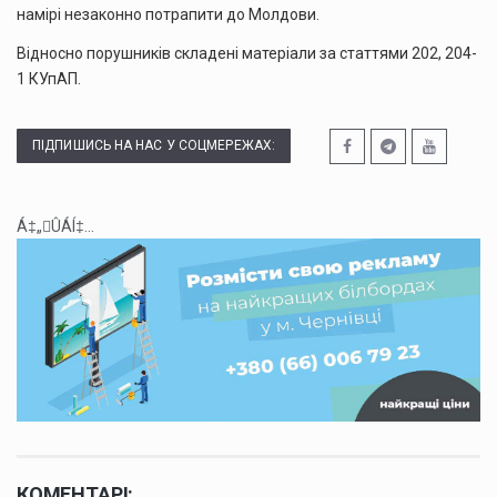
намірі незаконно потрапити до Молдови.
Відносно порушників складені матеріали за статтями 202, 204-
1 КУпАП.
ПІДПИШИСЬ НА НАС У СОЦМЕРЕЖАХ:
Á‡„ÛÁÍ‡...
КОМЕНТАРІ: