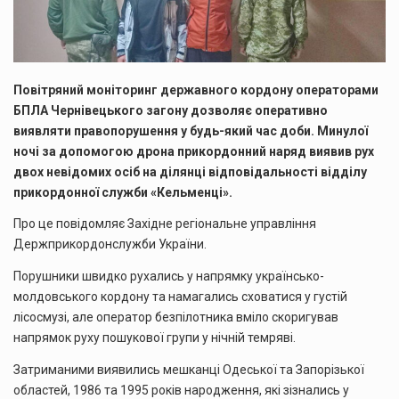
Повітряний моніторинг державного кордону операторами
БПЛА Чернівецького загону дозволяє оперативно
виявляти правопорушення у будь-який час доби. Минулої
ночі за допомогою дрона прикордонний наряд виявив рух
двох невідомих осіб на ділянці відповідальності відділу
прикордонної служби «Кельменці».
Про це повідомляє Західне регіональне управління
Держприкордонслужби України.
Порушники швидко рухались у напрямку українсько-
молдовського кордону та намагались сховатися у густій
лісосмузі, але оператор безпілотника вміло скоригував
напрямок руху пошукової групи у нічній темряві.
Затриманими виявились мешканці Одеської та Запорізької
областей, 1986 та 1995 років народження, які зізнались у