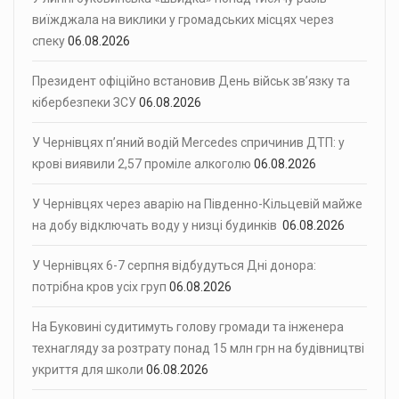
виїжджала на виклики у громадських місцях через
спеку
06.08.2026
Президент офіційно встановив День військ зв’язку та
кібербезпеки ЗСУ
06.08.2026
У Чернівцях п’яний водій Mercedes спричинив ДТП: у
крові виявили 2,57 проміле алкоголю
06.08.2026
У Чернівцях через аварію на Південно-Кільцевій майже
на добу відключать воду у низці будинків
06.08.2026
У Чернівцях 6-7 серпня відбудуться Дні донора:
потрібна кров усіх груп
06.08.2026
На Буковині судитимуть голову громади та інженера
технагляду за розтрату понад 15 млн грн на будівництві
укриття для школи
06.08.2026