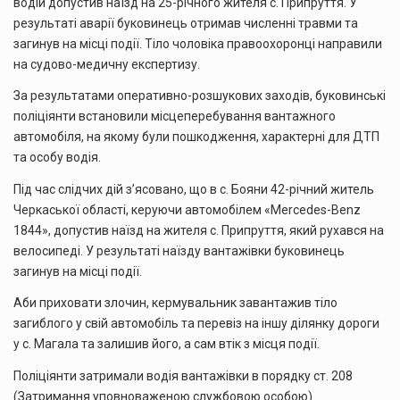
водій допустив наїзд на 25-річного жителя с. Припруття. У
результаті аварії буковинець отримав численні травми та
загинув на місці події. Тіло чоловіка правоохоронці направили
на судово-медичну експертизу.
За результатами оперативно-розшукових заходів, буковинські
поліціянти встановили місцеперебування вантажного
автомобіля, на якому були пошкодження, характерні для ДТП
та особу водія.
Під час слідчих дій з’ясовано, що в с. Бояни 42-річний житель
Черкаської області, керуючи автомобілем «Mercedes-Benz
1844», допустив наїзд на жителя с. Припруття, який рухався на
велосипеді. У результаті наїзду вантажівки буковинець
загинув на місці події.
Аби приховати злочин, кермувальник завантажив тіло
загиблого у свій автомобіль та перевіз на іншу ділянку дороги
у с. Магала та залишив його, а сам втік з місця події.
Поліціянти затримали водія вантажівки в порядку ст. 208
(Затримання уповноваженою службовою особою)