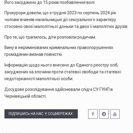
Його засуджено до 15 років позбавлення волі.
Прокурори довели, що з грудня 2023 по серпень 2024 рік
чоловік вчиняв насильницькі дії сексуального характеру
стосовно своєї малолітньої доньки та двох її малолітніх друзів.
Про те, що трапилось, діти розповіли родичам.
Вину в інкримінованих кримінальних правопорушеннях
громадянин визнав повністю.
Інформацію щодо нього внесено до Єдиного реєстру осіб,
засуджених за злочини проти статевої свободи та статевої
недоторканості малолітньої особи.
Досудове розслідування здійснювали слідчі СУ ГУНП в
Чернівецькій області.
ПІДПИШИСЬ НА НАС У СОЦМЕРЕЖАХ: