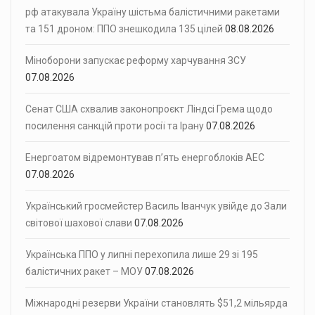
рф атакувала Україну шістьма балістичними ракетами
та 151 дроном: ППО знешкодила 135 цілей
08.08.2026
Міноборони запускає реформу харчування ЗСУ
07.08.2026
Сенат США схвалив законопроєкт Ліндсі Грема щодо
посилення санкцій проти росії та Ірану
07.08.2026
Енергоатом відремонтував п’ять енергоблоків АЕС
07.08.2026
Український гросмейстер Василь Іванчук увійде до Зали
світової шахової слави
07.08.2026
Українська ППО у липні перехопила лише 29 зі 195
балістичних ракет – МОУ
07.08.2026
Міжнародні резерви України становлять $51,2 мільярда