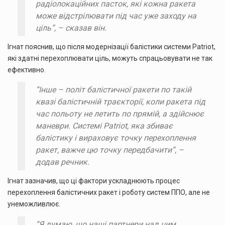
радіолокаційних пасток, які кожна ракета
може відстрілювати під час уже заходу на
ціль”, – сказав він.
Ігнат пояснив, що після модернізації балістики системи Patriot,
які здатні перехоплювати ціль, можуть спрацьовувати не так
ефективно.
“Інше – політ балістичної ракети по такій
квазі балістичній траєкторії, коли ракета під
час польоту не летить по прямій, а здійснює
маневри. Системі Patriot, яка збиває
балістику і вираховує точку перехоплення
ракет, важче цю точку передбачити”, –
додав речник.
Ігнат зазначив, що ці фактори ускладнюють процес
перехоплення балістичних ракет і роботу систем ППО, але не
унеможливлює.
“Я думаю, що наші партнери над цим