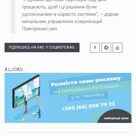
працюють, щоб і ці рішення були
удосконалені в користь системи”, – додав
начальник управління комунікацій
Повітряних сил.
ПІДПИШИСЬ НА НАС У СОЦМЕРЕЖАХ:
Á‡„ÛÁÍ‡...