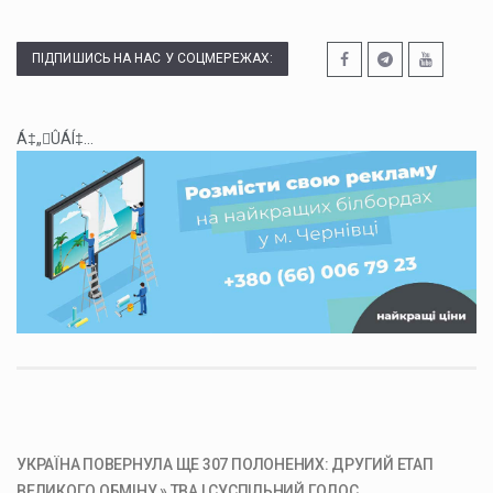
ПІДПИШИСЬ НА НАС У СОЦМЕРЕЖАХ:
Á‡„ÛÁÍ‡...
УКРАЇНА ПОВЕРНУЛА ЩЕ 307 ПОЛОНЕНИХ: ДРУГИЙ ЕТАП
ВЕЛИКОГО ОБМІНУ » ТВА | СУСПІЛЬНИЙ ГОЛОС