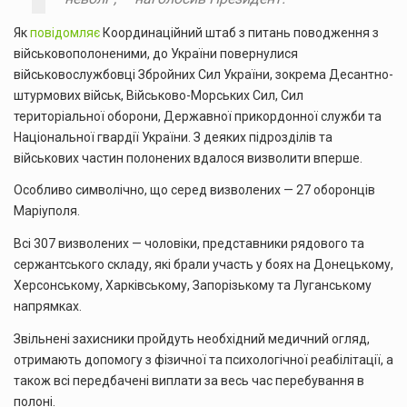
Як
повідомляє
Координаційний штаб з питань поводження з
військовополоненими, до України повернулися
військовослужбовці Збройних Сил України, зокрема Десантно-
штурмових військ, Військово-Морських Сил, Сил
територіальної оборони, Державної прикордонної служби та
Національної гвардії України. З деяких підрозділів та
військових частин полонених вдалося визволити вперше.
Особливо символічно, що серед визволених — 27 оборонців
Маріуполя.
Всі 307 визволених — чоловіки, представники рядового та
сержантського складу, які брали участь у боях на Донецькому,
Херсонському, Харківському, Запорізькому та Луганському
напрямках.
Звільнені захисники пройдуть необхідний медичний огляд,
отримають допомогу з фізичної та психологічної реабілітації, а
також всі передбачені виплати за весь час перебування в
полоні.