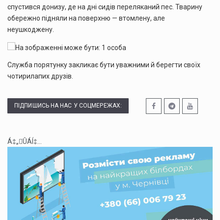
спустився донизу, де на дні сидів переляканий пес. Тварину
обережно підняли на поверхню — втомлену, але
неушкоджену.
Служба порятунку закликає бути уважними й берегти своїх
чотирилапих друзів.
ПІДПИШИСЬ НА НАС У СОЦМЕРЕЖАХ:
Á‡„ÛÁÍ‡...