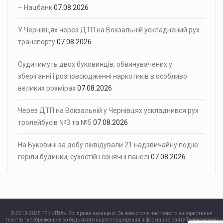
– Нацбанк
07.08.2026
У Чернівцях через ДТП на Вокзальній ускладнений рух
транспорту
07.08.2026
Судитимуть двох буковинців, обвинувачених у
зберіганні і розповсюдженні наркотиків в особливо
великих розмірах
07.08.2026
Через ДТП на Вокзальній у Чернівцях ускладнився рух
тролейбусів №3 та №5
07.08.2026
На Буковині за добу ліквідували 21 надзвичайну подію:
горіли будинки, сухостій і сонячні панелі
07.08.2026
© 2013-2025 ТРК «ТВА». Усі права захищено. За повного чи часткового використання
текстів та зображень чи за будь-якого іншого поширення інформації з сайту Телекомпанії