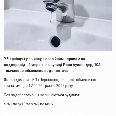
У Чернівцях у зв’язку з аварійним поривом на
водопровідній мережі по вулиці Рози Ауслендер, 10А
тимчасово обмежено водопостачання.
Як повідомили в КП «Чернівціводоканал», обмеження
триватиме до 17:00 20 травня 2025 року.
Без водопостачання залишаються будинки:
з №1 по №13 та з №2 по №16.