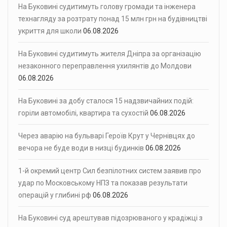
На Буковині судитимуть голову громади та інженера
технагляду за розтрату понад 15 млн грн на будівництві
укриття для школи
06.08.2026
На Буковині судитимуть жителя Дніпра за організацію
незаконного переправлення ухилянтів до Молдови
06.08.2026
На Буковині за добу сталося 15 надзвичайних подій:
горіли автомобілі, квартира та сухостій
06.08.2026
Через аварію на бульварі Героїв Крут у Чернівцях до
вечора не буде води в низці будинків
06.08.2026
1-й окремий центр Сил безпілотних систем заявив про
удар по Московському НПЗ та показав результати
операцій у глибині рф
06.08.2026
На Буковині суд арештував підозрюваного у крадіжці з