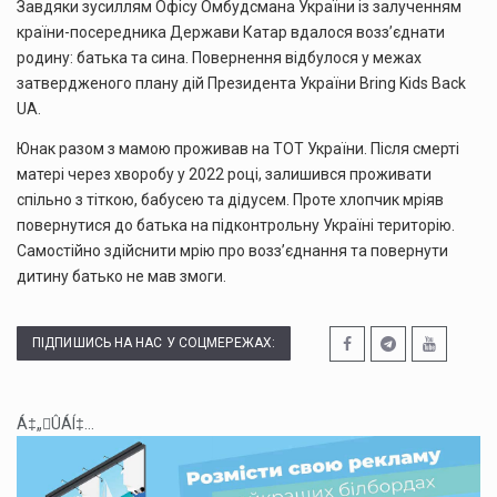
Завдяки зусиллям Офісу Омбудсмана України із залученням
країни-посередника Держави Катар вдалося возз’єднати
родину: батька та сина. Повернення відбулося у межах
затвердженого плану дій Президента України Bring Kids Back
UA.
Юнак разом з мамою проживав на ТОТ України. Після смерті
матері через хворобу у 2022 році, залишився проживати
спільно з тіткою, бабусею та дідусем. Проте хлопчик мріяв
повернутися до батька на підконтрольну Україні територію.
Самостійно здійснити мрію про возз’єднання та повернути
дитину батько не мав змоги.
ПІДПИШИСЬ НА НАС У СОЦМЕРЕЖАХ:
Á‡„ÛÁÍ‡...