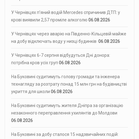
У Чернівцях п’яний водій Mercedes спричинив ДТП: у
крові виявили 2,57 проміле алкоголю
06.08.2026
У Чернівцях через аварію на Південно-Кільцевій майже
на добу відключать воду у низці будинків
06.08.2026
У Чернівцях 6-7 серпня відбудуться Дні донора:
потрібна кров усіх груп
06.08.2026
На Буковині судитимуть голову громади та інженера
технагляду за розтрату понад 15 млн грн на будівництві
укриття для школи
06.08.2026
На Буковині судитимуть жителя Дніпра за організацію
незаконного переправлення ухилянтів до Молдови
06.08.2026
На Буковині за добу сталося 15 надзвичайних подій: