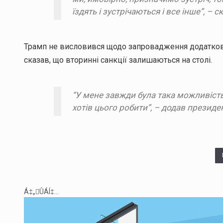
їздять і зустрічаються і все інше”, – с
Трамп не висловився щодо запровадження додаткових 
сказав, що вторинні санкції залишаються на столі.
“У мене завжди була така можливість.
хотів цього робити”, – додав презид
Á‡„ÛÁÍ‡...