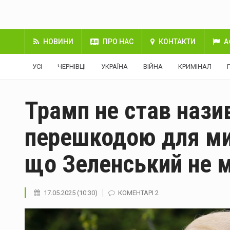
НОВИНИ
ПРО НАС
КОНТАКТИ
А
УСІ
ЧЕРНІВЦІ
УКРАЇНА
ВІЙНА
КРИМІНАЛ
Трамп не став нази
перешкодою для мир
що Зеленський не м
17.05.2025 (10:30)
КОМЕНТАРІ 2