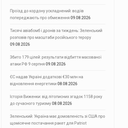
Проїзд до кордону ускладнений: водіїв
попереджають про обмеження
09.08.2026
Тисячі авіабомб і дронів за тиждень: Зеленський
розповів про масштаби російського терору
09.08.2026
Збито 179 цілей: результати відбиття масованої
атаки РФ 9 серпня
09.08.2026
ЄС надав Україні додаткові €30 млн на
відновлення енергетики
08.08.2026
Історія Виженки: від літописних згадок 1158 року
до сучасного туризму
08.08.2026
Зеленський: Україна має домовленість зі США про
щомісячне постачання ракет для Patriot