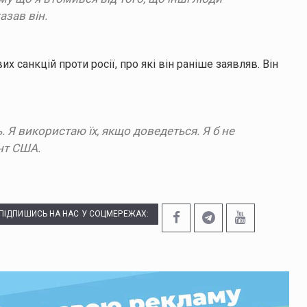
казав він.
санкцій проти росії, про які він раніше заявляв. Він
 Я використаю їх, якщо доведеться. Я б не
ент США.
ПІДПИШИСЬ НА НАС У СОЦМЕРЕЖАХ: