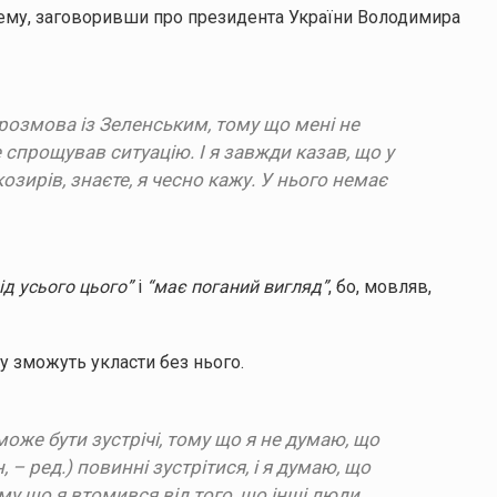
 тему, заговоривши про президента України Володимира
 розмова із Зеленським, тому що мені не
не спрощував ситуацію. І я завжди казав, що у
козирів, знаєте, я чесно кажу. У нього немає
ід усього цього”
і
“має поганий вигляд”
, бо, мовляв,
ду зможуть укласти без нього.
може бути зустрічі, тому що я не думаю, що
, – ред.) повинні зустрітися, і я думаю, що
му що я втомився від того, що інші люди