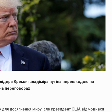
лідера Кремля владіміра путіна перешкодою на
 на переговорах
ю для досягнення миру, але президент США відмовився