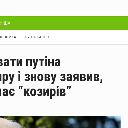
ФІША
ПОЛІТИКА
СУСПІЛЬСТВО
вати путіна
у і знову заявив,
ає “козирів”