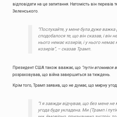
відповідати на це запитання. Натомість він перевів
Зеленського.
“Послухайте, у мене була дуже важка
сподобалося те, що він сказав, і він 
нього немає козирів, і у нього немає 
козирів”, – сказав Трамп.
Президент США також вважає, що
“путін втомився в
розраховував, що війна завершиться за тиждень.
Крім того, Трамп заявив, що не думає, що мирну уго
“І я завжди відчував, що без мене не 
угода буде укладена. Ми (Трамп і путін
ми, ймовірно, призначимо зустріч, то