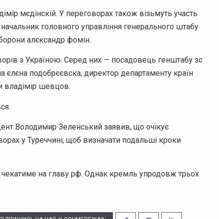
імір мєдінскій. У переговорах також візьмуть участь
н, начальник головного управління генерального штабу
оборони алєксандр фомін.
оворів з Україною. Серед них — посадовець генштабу зс
іна єлєна подобрєєвска, директор департаменту країн
и владімір шевцов.
ся.
дент Володимир Зеленський заявив, що очікує
оворах у Туреччині, щоб визначати подальші кроки
 чекатиме на главу рф. Однак кремль упродовж трьох