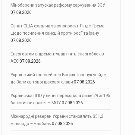
Міноборони запускає реформу харчування ЗСУ
07.08.2026
Сенат США схвалив законопроєкт Ліндсі Грема
щодо посилення санкцій проти росії та Ірану
07.08.2026
Енергоатом відремонтував п’ять енергоблоків
АЕС
07.08.2026
Український гросмейстер Василь Іванчук увійде
до Зали світової шахової слави
07.08.2026
Українська ППО у липні перехопила лише 29 зі 195
балістичних ракет – МОУ
07.08.2026
Міжнародні резерви України становлять $51,2
мільярда – Нацбанк
07.08.2026