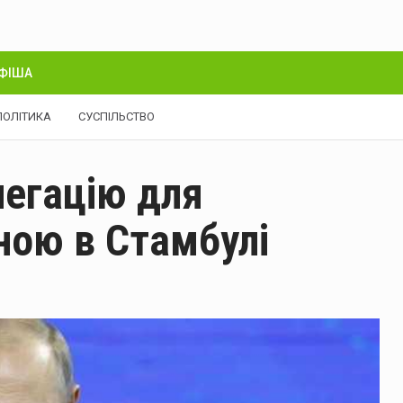
ФІША
ПОЛІТИКА
СУСПІЛЬСТВО
легацію для
їною в Стамбулі