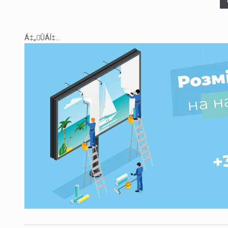
Á‡„ÛÁÍ‡...