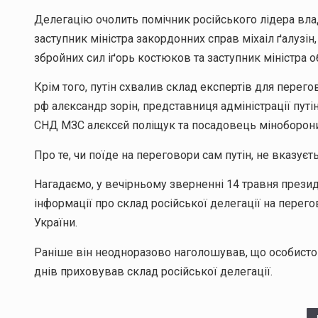
Делегацію очолить помічник російського лідера влад
заступник міністра закордонних справ міхаіл ґалузі
збройних сил іґорь костюков та заступник міністра 
Крім того, путін схвалив склад експертів для перег
рф алєксандр зорін, представниця адміністрації пут
СНД МЗС алєксєй поліщук та посадовець міноборон
Про те, чи поїде на переговори сам путін, не вказуєть
Нагадаємо, у вечірньому зверненні 14 травня прези
інформації про склад російської делегації на перег
України.
Раніше він неодноразово наголошував, що особисто
днів приховував склад російської делегації.