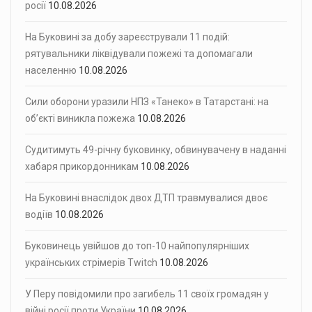
росії
10.08.2026
На Буковині за добу зареєстрували 11 подій:
рятувальники ліквідували пожежі та допомагали
населенню
10.08.2026
Сили оборони уразили НПЗ «Танеко» в Татарстані: на
об’єкті виникла пожежа
10.08.2026
Судитимуть 49-річну буковинку, обвинувачену в наданні
хабаря прикордонникам
10.08.2026
На Буковині внаслідок двох ДТП травмувалися двоє
водіїв
10.08.2026
Буковинець увійшов до топ-10 найпопулярніших
українських стрімерів Twitch
10.08.2026
У Перу повідомили про загибель 11 своїх громадян у
війні росії проти України
10.08.2026