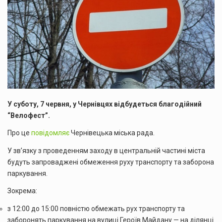
У суботу, 7 червня, у Чернівцях відбудеться благодійний
“Велофест”.
Про це
повідомляє
Чернівецька міська рада.
У зв’язку з проведенням заходу в центральній частині міста
будуть запроваджені обмеження руху транспорту та заборона
паркування.
Зокрема:
з 12:00 до 15:00 повністю обмежать рух транспорту та
заборонять паркування на вулиці Героїв Майдану — на ділянці