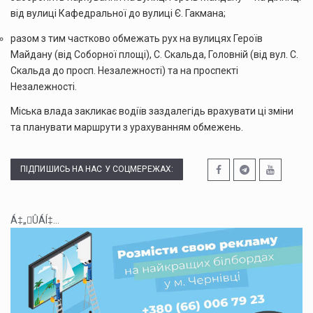
від вулиці Кафедральної до вулиці Є. Гакмана;
разом з тим частково обмежать рух на вулицях Героїв
Майдану (від Соборної площі), С. Скальда, Головній (від вул. С.
Скальда до просп. Незалежності) та на проспекті
Незалежності.
Міська влада закликає водіїв заздалегідь врахувати ці зміни
та планувати маршрути з урахуванням обмежень.
ПІДПИШИСЬ НА НАС У СОЦМЕРЕЖАХ:
Á‡„ÛÁÍ‡...