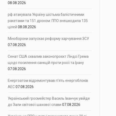
08.08.2026
рф атакувала Україну шістьма балістичними
ракетами та 151 дроном: ППО знешкодила 135
цілей
08.08.2026
Міноборони запускає реформу харчування ЗСУ
07.08.2026
Сенат США схвалив законопроєкт Ліндсі Грема
щодо посилення санкцій проти росії та Ірану
07.08.2026
Енергоатом відремонтував п’ять енергоблоків
АЕС
07.08.2026
Український гросмейстер Василь Іванчук увійде
до Зали світової шахової слави
07.08.2026