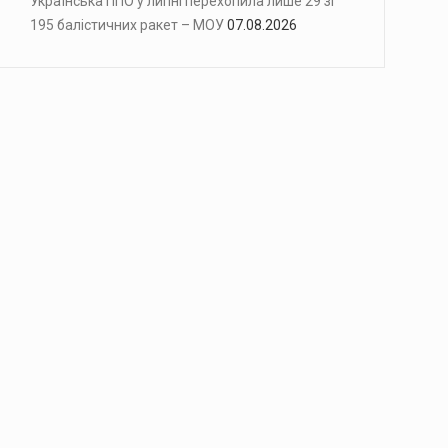
Українська ППО у липні перехопила лише 29 зі
195 балістичних ракет – МОУ
07.08.2026