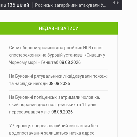
ла 135 цілей
Російські загарбники атакували Україну з…
півель…
НЕДАВНІ ЗАПИСИ
а Ірану
Сенат Конгресу Сполучених Штатів у…
монт із…
Сили оборони уразили два російські НПЗ і пост
спостереження на буровій установці «Сиваш» у
Чорному морі – Генштаб
08.08.2026
іми оцінками, енергосистема України…
На Буковині рятувальники ліквідовували пожежі
і «Сиваш» у Чорному морі - Генштаб
та наслідки негоди
08.08.2026
Підрозділи Сил оборони України уразили…
иникла пожежа в…
На Буковині поліцейські затримали чоловіка,
який поранив двох поліцейських та 11 днів
днів переховувався у лісі
28 липня під час проведення…
переховувався у лісі
08.08.2026
с
У зв'язку з аварійним витоком…
У Чернівцях через аварійний витік води без
водопостачання залишаться низка адрес